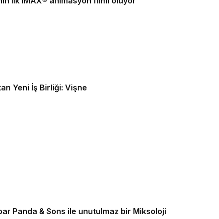
in ilk IMAX® animasyon filmi oluyor
n Yeni İş Birliği: Vişne
bar Panda & Sons ile unutulmaz bir Miksoloji