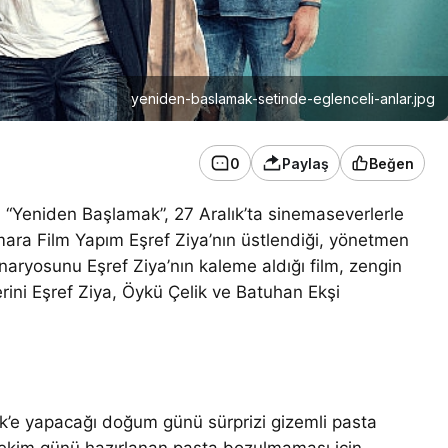
yeniden-baslamak-setinde-eglenceli-anlar.jpg
0
Paylaş
Beğen
n “Yeniden Başlamak”, 27 Aralık’ta sinemaseverlerle
mara Film Yapım Eşref Ziya’nın üstlendiği, yönetmen
naryosunu Eşref Ziya’nın kaleme aldığı film, zengin
rini Eşref Ziya, Öykü Çelik ve Batuhan Ekşi
k’e yapacağı doğum günü sürprizi gizemli pasta