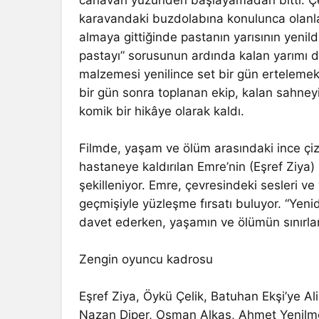
canavarı yüzünden başlayamadan bitti. Ç
karavandaki buzdolabına konulunca olanlar
almaya gittiğinde pastanın yarısının yenil
pastayı” sorusunun ardında kalan yarımı 
malzemesi yenilince set bir gün erteleme
bir gün sonra toplanan ekip, kalan sahney
komik bir hikâye olarak kaldı.
Filmde, yaşam ve ölüm arasındaki ince çiz
hastaneye kaldırılan Emre’nin (Eşref Ziya) 
şekilleniyor. Emre, çevresindeki sesleri v
geçmişiyle yüzleşme fırsatı buluyor. “Yenide
davet ederken, yaşamın ve ölümün sınırlar
Zengin oyuncu kadrosu
Eşref Ziya, Öykü Çelik, Batuhan Ekşi’ye A
Nazan Diper, Osman Alkaş, Ahmet Yenilme