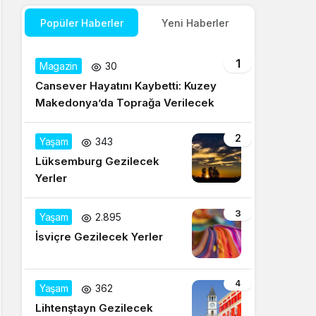
Popüler Haberler
Yeni Haberler
1
Magazin
30
Cansever Hayatını Kaybetti: Kuzey
Makedonya’da Toprağa Verilecek
2
Yaşam
343
Lüksemburg Gezilecek
Yerler
3
Yaşam
2.895
İsviçre Gezilecek Yerler
4
Yaşam
362
Lihtenştayn Gezilecek