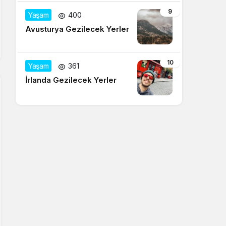
9
Yaşam
400
Avusturya Gezilecek Yerler
10
Yaşam
361
İrlanda Gezilecek Yerler