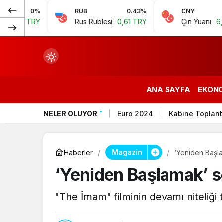
%
RUB
0.43%
CNY
0.07%
Y
Rus Rublesi
0,61 TRY
Çin Yuanı
6,59 TRY
ANA SAYFA
EKON
NELER OLUYOR
Euro 2024
Kabine Toplant
çin.
Magazin
Haberler
‘Yeniden Başla
‘Yeniden Başlamak’ se
n.
"The İmam" filminin devamı niteliği