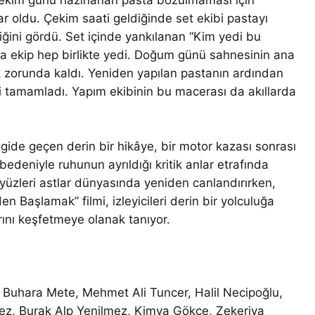
ekim günü hazırlanan pasta bozulmaması için
 oldu. Çekim saati geldiğinde set ekibi pastayı
diğini gördü. Set içinde yankılanan “Kim yedi bu
da ekip hep birlikte yedi. Doğum günü sahnesinin ana
k zorunda kaldı. Yeniden yapılan pastanın ardından
i tamamladı. Yapım ekibinin bu macerası da akıllarda
gide geçen derin bir hikâye, bir motor kazası sonrası
bedeniyle ruhunun ayrıldığı kritik anlar etrafında
e yüzleri astlar dünyasında yeniden canlandırırken,
n Başlamak” filmi, izleyicileri derin bir yolculuğa
ını keşfetmeye olanak tanıyor.
li Buhara Mete, Mehmet Ali Tuncer, Halil Necipoğlu,
z, Burak Alp Yenilmez, Kimya Gökçe, Zekeriya