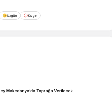
Üzgün
Kızgın
uzey Makedonya’da Toprağa Verilecek