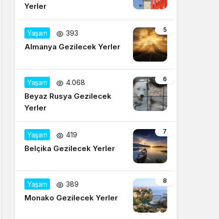
Yerler
5
Yaşam
393
Almanya Gezilecek Yerler
6
Yaşam
4.068
Beyaz Rusya Gezilecek
Yerler
7
Yaşam
419
Belçika Gezilecek Yerler
8
Yaşam
389
Monako Gezilecek Yerler