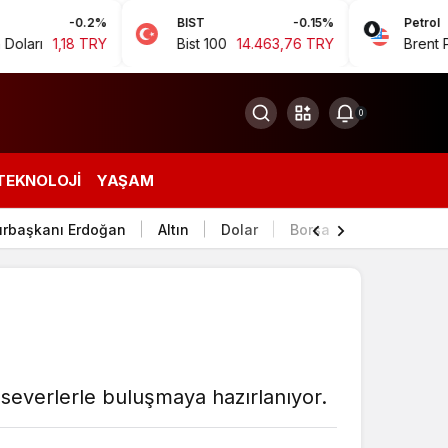
0.2%
BIST
-0.15%
Petrol
8 TRY
Bist 100
14.463,76 TRY
Brent Petrol
94,9
0
TEKNOLOJI
YAŞAM
rbaşkanı Erdoğan
Altın
Dolar
Borsa
aseverlerle buluşmaya hazırlanıyor.