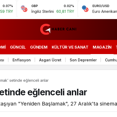
GBP
0.02%
EURO/USD
-
İngiliz Sterlini
60,81 TRY
Euro Amerikan Doları
1,1
OMI
GÜNCEL
GÜNDEM
KÜLTÜR VE SANAT
MAGAZIN
ısı
Enflasyon
Asgari Ücret
Son Depremler
Cumhu
mak’ setinde eğlenceli anlar
tinde eğlenceli anlar
 taşıyan "Yeniden Başlamak", 27 Aralık'ta sinem