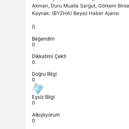
Akman, Duru Mualla Sargut, Görkem Birsen 
Kaynak: (BYZHA) Beyaz Haber Ajansı
0
Beğendim
0
Dikkatimi Çekti
0
Doğru Bilgi
0
Eşsiz Bilgi
0
Alkışlıyorum
0