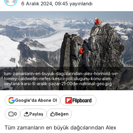
6 Aralık 2024, 09:45
yayınlandı
tum-zamanlarin-en-buyuk-dagcilarindan-alex-honnold-ve-
tommy-caldwellin-nefes-kesici-yolculugunu-konu-alan-
seytana-karsi-8-aralik-pazar-21-00de-national-geo.jpg
Google'da Abone Ol
0
Paylaş
Beğen
Tüm zamanların en büyük dağcılarından Alex