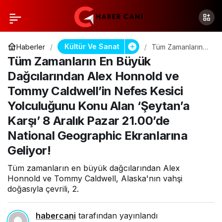
Kültür Ve Sanat
Haberler
Tüm Zamanların
En Büyük
Tüm Zamanların En Büyük
Dağcılarından
Alex Honnold ve
Dağcılarından Alex Honnold ve
Tommy
Tommy Caldwell’in Nefes Kesici
Caldwell’in Nefes
Kesici
Yolculuğunu Konu Alan ‘Şeytan’a
Yolculuğunu Konu
Alan ‘Şeytan’a
Karşı’ 8 Aralık Pazar 21.00’de
Karşı’ 8 Aralık
Pazar 21.00’de
National Geographic Ekranlarına
National
Geliyor!
Geographic
Ekranlarına
Geliyor!
Tüm zamanların en büyük dağcılarından Alex
Honnold ve Tommy Caldwell, Alaska'nın vahşi
doğasıyla çevrili, 2.
habercani
tarafından yayınlandı