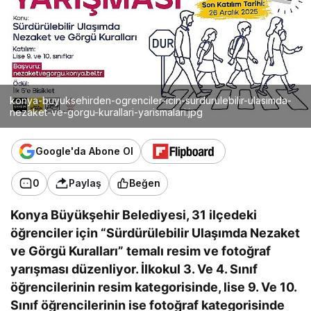
konya-buyuksehirden-ogrenciler-icin-surdurulebilir-ulasimda-
nezaket-ve-gorgu-kurallari-yarismalari.jpg
Google'da Abone Ol
0
Paylaş
Beğen
Konya Büyükşehir Belediyesi, 31 ilçedeki
öğrenciler için “Sürdürülebilir Ulaşımda Nezaket
ve Görgü Kuralları” temalı resim ve fotoğraf
yarışması düzenliyor. İlkokul 3. Ve 4. Sınıf
öğrencilerinin resim kategorisinde, lise 9. Ve 10.
Sınıf öğrencilerinin ise fotoğraf kategorisinde