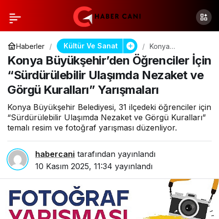
Kültür Ve Sanat
Haberler
Konya
Büyükşehir’den
Konya Büyükşehir’den Öğrenciler İçin
Öğrenciler İçin
“Sürdürülebilir
“Sürdürülebilir Ulaşımda Nezaket ve
Ulaşımda
Görgü Kuralları” Yarışmaları
Nezaket ve
Görgü Kuralları”
Yarışmaları
Konya Büyükşehir Belediyesi, 31 ilçedeki öğrenciler için
“Sürdürülebilir Ulaşımda Nezaket ve Görgü Kuralları”
temalı resim ve fotoğraf yarışması düzenliyor.
habercani
tarafından yayınlandı
10 Kasım 2025, 11:34
yayınlandı