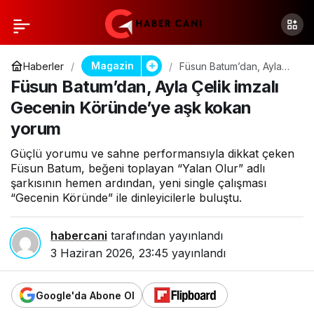
Magazin
Haberler
Füsun Batum’dan, Ayla
Çelik imzalı Gecenin
Füsun Batum’dan, Ayla Çelik imzalı
Köründe’ye aşk kokan
yorum
Gecenin Köründe’ye aşk kokan
yorum
Güçlü yorumu ve sahne performansıyla dikkat çeken
Füsun Batum, beğeni toplayan “Yalan Olur” adlı
şarkısının hemen ardından, yeni single çalışması
“Gecenin Köründe” ile dinleyicilerle buluştu.
habercani
tarafından yayınlandı
3 Haziran 2026, 23:45
yayınlandı
Google'da Abone Ol