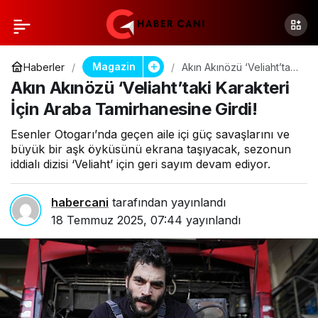
Magazin
Haberler
Akın Akınözü ‘Veliaht’taki
Karakteri İçin Araba
Akın Akınözü ‘Veliaht’taki Karakteri
Tamirhanesine Girdi!
İçin Araba Tamirhanesine Girdi!
Esenler Otogarı’nda geçen aile içi güç savaşlarını ve
büyük bir aşk öyküsünü ekrana taşıyacak, sezonun
iddialı dizisi ‘Veliaht’ için geri sayım devam ediyor.
habercani
tarafından yayınlandı
18 Temmuz 2025, 07:44
yayınlandı