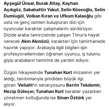
Ayşegül Ünsal, Burak Altay, Kayhan
Açıkgöz, Sabahattin Yakut, Selin Köseoğlu, Selin
Dumlugöl, Volkan Kıran ve Ufkum Kalaoğlu
gibi
usta ve genç isimleri buluşturan dizi için
oyuncular karakter çalışmalarını sürdürüyor.
Dizide araba tamircisinde çalışan Timur’a hayat
verecek
Akın Akınözü
, karakteri için tamirhanede
hazırlık yapıyor. Arabayla ilgili bilgileri işin
profesyonellerinden öğrenen oyuncu, iş tulumu
giyip arabaların tamirine de yardım ediyor.
Özgün hikayesinde
Tunahan Kurt
imzasının yer
aldığı, tanıtımlarıyla şimdiden büyük ilgi
gören
‘Veliaht’
ın senaryosunu
Berrin Tekdemir,
Necip Güleçer, Tunahan Kurt
beraber yazarken
yönetmen koltuğunda ise
Sinan Öztürk
yer
alıyor.