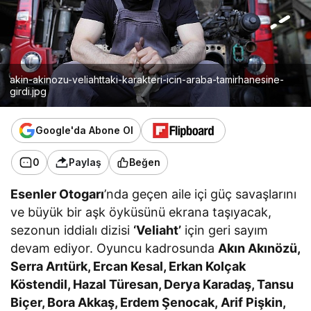
akin-akinozu-veliahttaki-karakteri-icin-araba-tamirhanesine-
girdi.jpg
Google'da Abone Ol
0
Paylaş
Beğen
Esenler Otogarı
’nda geçen aile içi güç savaşlarını
ve büyük bir aşk öyküsünü ekrana taşıyacak,
sezonun iddialı dizisi
‘Veliaht’
için geri sayım
devam ediyor. Oyuncu kadrosunda
Akın Akınözü,
Serra Arıtürk, Ercan Kesal, Erkan Kolçak
Köstendil, Hazal Türesan, Derya Karadaş, Tansu
Biçer, Bora Akkaş, Erdem Şenocak, Arif Pişkin,