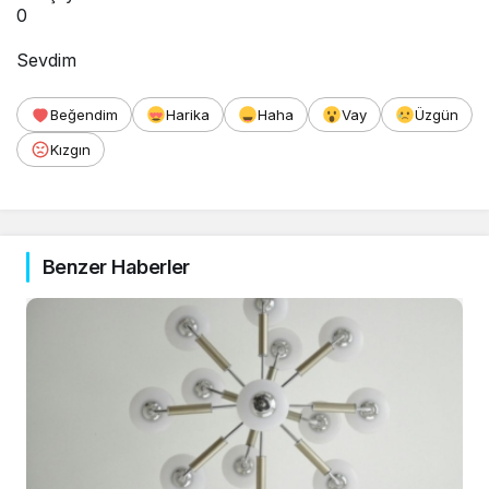
0
Sevdim
Beğendim
Harika
Haha
Vay
Üzgün
Kızgın
Benzer Haberler