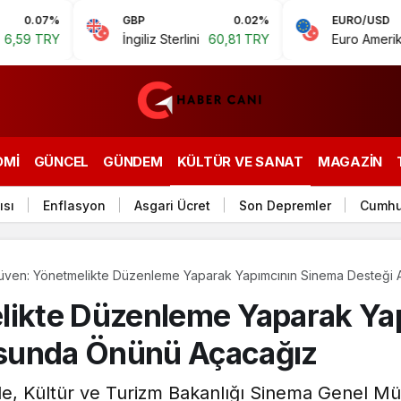
%
GBP
0.02%
EURO/USD
Y
İngiliz Sterlini
60,81 TRY
Euro Amerikan Doları
OMI
GÜNCEL
GÜNDEM
KÜLTÜR VE SANAT
MAGAZIN
ısı
Enflasyon
Asgari Ücret
Son Depremler
Cumhu
Güven: Yönetmelikte Düzenleme Yaparak Yapımcının Sinema Desteği
elikte Düzenleme Yaparak Ya
sunda Önünü Açacağız
nde, Kültür ve Turizm Bakanlığı Sinema Genel Müd