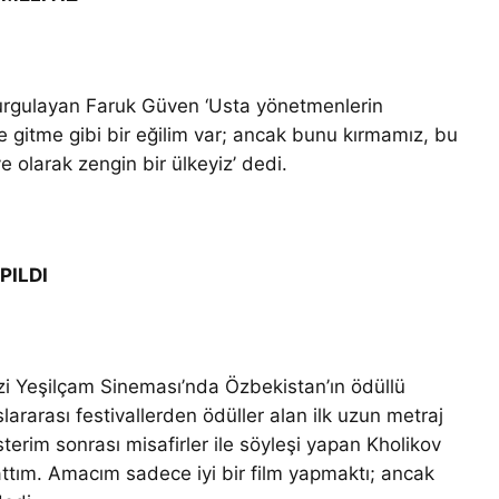
urgulayan Faruk Güven ‘Usta yönetmenlerin
ne gitme gibi bir eğilim var; ancak bunu kırmamız, bu
e olarak zengin bir ülkeyiz’ dedi.
PILDI
zi Yeşilçam Sineması’nda Özbekistan’ın ödüllü
slararası festivallerden ödüller alan ilk uzun metraj
sterim sonrası misafirler ile söyleşi yapan Kholikov
ttım. Amacım sadece iyi bir film yapmaktı; ancak