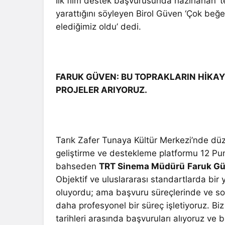
İlk film destek başvurusunda hazırlanan ‘
yarattığını söyleyen Birol Güven ‘Çok beğen
elediğimiz oldu’ dedi.
FARUK GÜVEN: BU TOPRAKLARIN HİKAYE
PROJELER ARIYORUZ.
Tarık Zafer Tunaya Kültür Merkezi’nde dü
geliştirme ve destekleme platformu 12 Pu
bahseden
TRT Sinema Müdürü
Faruk G
Objektif ve uluslararası standartlarda bir
oluyordu; ama başvuru süreçlerinde ve son
daha profesyonel bir süreç işletiyoruz. Bi
tarihleri arasında başvuruları alıyoruz ve b