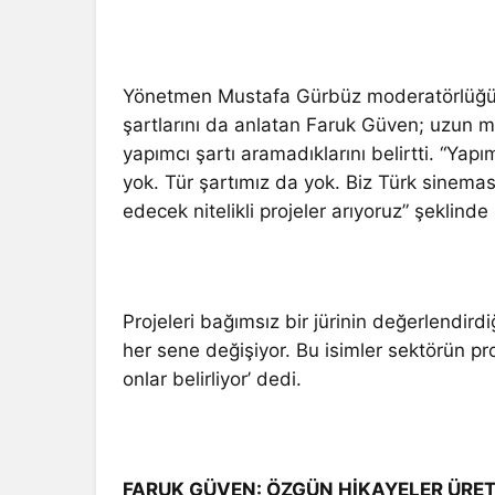
Yönetmen Mustafa Gürbüz moderatörlüğün
şartlarını da anlatan Faruk Güven; uzun m
yapımcı şartı aramadıklarını belirtti. “Yap
yok. Tür şartımız da yok. Biz Türk sineması
edecek nitelikli projeler arıyoruz” şeklind
Projeleri bağımsız bir jürinin değerlendird
her sene değişiyor. Bu isimler sektörün pr
onlar belirliyor’ dedi.
FARUK GÜVEN: ÖZGÜN HİKAYELER ÜRET