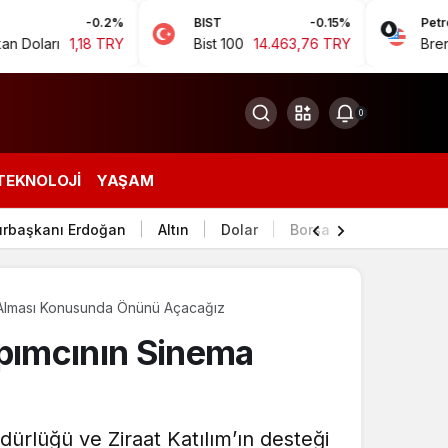
-0.2%
BIST
-0.15%
Petrol
1,18 TRY
Bist 100
14.463,76 TRY
Brent Petrol
0
TEKNOLOJI
YAŞAM
rbaşkanı Erdoğan
Altın
Dolar
Borsa
 Alması Konusunda Önünü Açacağız
pımcının Sinema
ürlüğü ve Ziraat Katılım’ın desteği