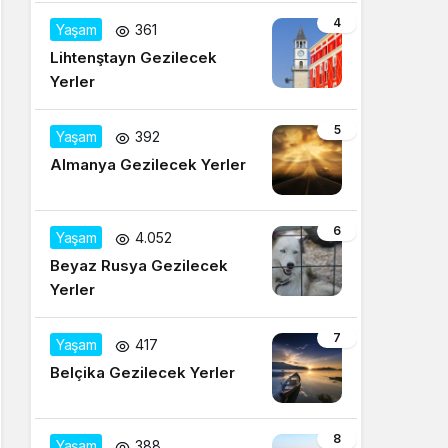
4
Yaşam
361
Lihtenştayn Gezilecek
Yerler
5
Yaşam
392
Almanya Gezilecek Yerler
6
Yaşam
4.052
Beyaz Rusya Gezilecek
Yerler
7
Yaşam
417
Belçika Gezilecek Yerler
8
Yaşam
388