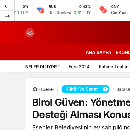
0%
RUB
0.43%
CNY
0.07
0 TRY
Rus Rublesi
0,61 TRY
Çin Yuanı
6,59 TR
ANA SAYFA
EKON
NELER OLUYOR
Euro 2024
Kabine Toplant
çin.
Kültür Ve Sanat
Haberler
Birol 
Birol Güven: Yönetm
n.
Desteği Alması Konu
Esenler Belediyesi’nin ev sahipliği