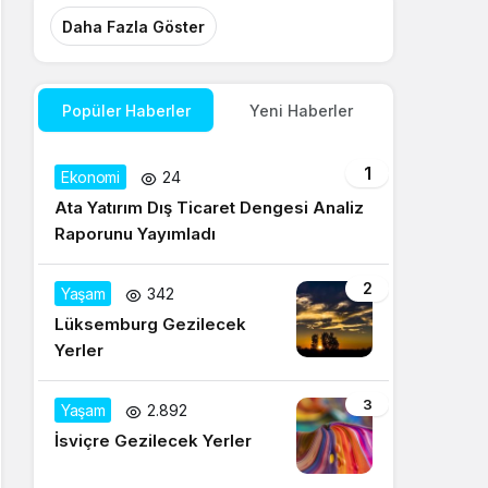
Daha Fazla Göster
Popüler Haberler
Yeni Haberler
1
Ekonomi
24
Ata Yatırım Dış Ticaret Dengesi Analiz
Raporunu Yayımladı
2
Yaşam
342
Lüksemburg Gezilecek
Yerler
3
Yaşam
2.892
İsviçre Gezilecek Yerler