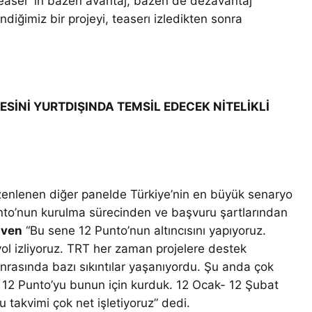
teaser’ ın bazen avantaj, bazen de dezavantaj
diğimiz bir projeyi, teaserı izledikten sonra
SİNİ YURTDIŞINDA TEMSİL EDECEK NİTELİKLİ
zenlenen diğer panelde Türkiye’nin en büyük senaryo
nto’nun kurulma sürecinden ve başvuru şartlarından
üven
“Bu sene 12 Punto’nun altıncısını yapıyoruz.
 yol izliyoruz. TRT her zaman projelere destek
rasında bazı sıkıntılar yaşanıyordu. Şu anda çok
z 12 Punto’yu bunun için kurduk. 12 Ocak- 12 Şubat
u takvimi çok net işletiyoruz” dedi.