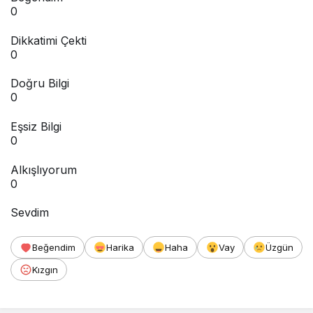
0
Dikkatimi Çekti
0
Doğru Bilgi
0
Eşsiz Bilgi
0
Alkışlıyorum
0
Sevdim
Beğendim
Harika
Haha
Vay
Üzgün
Kızgın