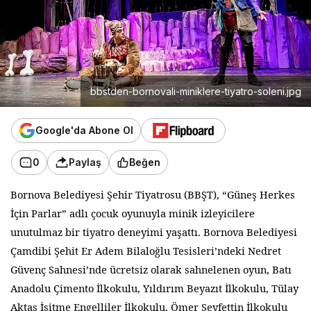
bbstden-bornovali-miniklere-tiyatro-soleni.jpg
Google'da Abone Ol
0
Paylaş
Beğen
Bornova Belediyesi Şehir Tiyatrosu (BBŞT), “Güneş Herkes
İçin Parlar” adlı çocuk oyunuyla minik izleyicilere
unutulmaz bir tiyatro deneyimi yaşattı. Bornova Belediyesi
Çamdibi Şehit Er Adem Bilaloğlu Tesisleri’ndeki Nedret
Güvenç Sahnesi’nde ücretsiz olarak sahnelenen oyun, Batı
Anadolu Çimento İlkokulu, Yıldırım Beyazıt İlkokulu, Tülay
Aktaş İşitme Engelliler İlkokulu, Ömer Seyfettin İlkokulu