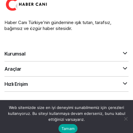
Haber Canı Türkiye’nin gündemine ışık tutan, tarafsız,
bağımsız ve özgür haber sitesidir.
Kurumsal
Araçlar
Hızlı Erişim
Gizlilik Sözleşmesi
Akış
Canlı Döviz
Web sitemizde size en iyi deneyimi sunabilmemiz için çerezleri
© Telif Hakkı 2026, Tüm Hakları Saklıdır.
kullanıyoruz. Bu siteyi kullanmaya devam ederseniz, bunu kabul
ettiğinizi varsayarız.
Tamam