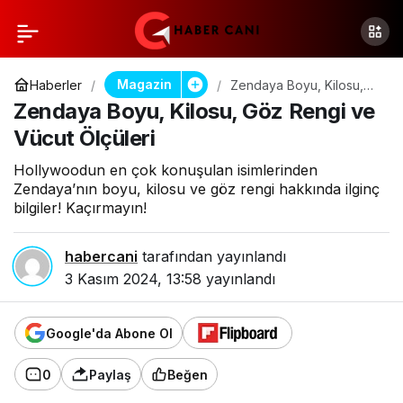
Magazin
Haberler
Zendaya Boyu, Kilosu,
Göz Rengi ve Vücut
Zendaya Boyu, Kilosu, Göz Rengi ve
Ölçüleri
Vücut Ölçüleri
Hollywoodun en çok konuşulan isimlerinden
Zendaya’nın boyu, kilosu ve göz rengi hakkında ilginç
bilgiler! Kaçırmayın!
habercani
tarafından yayınlandı
3 Kasım 2024, 13:58
yayınlandı
Google'da Abone Ol
0
Paylaş
Beğen