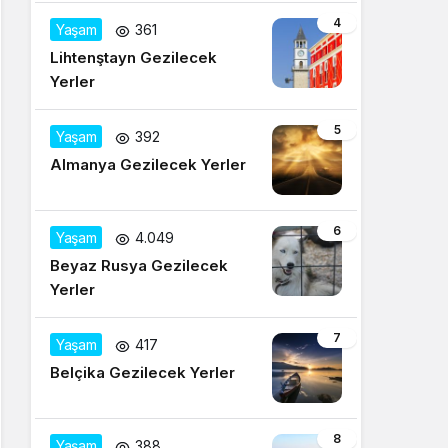
4
Yaşam
361
Lihtenştayn Gezilecek
Yerler
5
Yaşam
392
Almanya Gezilecek Yerler
6
Yaşam
4.049
Beyaz Rusya Gezilecek
Yerler
7
Yaşam
417
Belçika Gezilecek Yerler
8
Yaşam
388