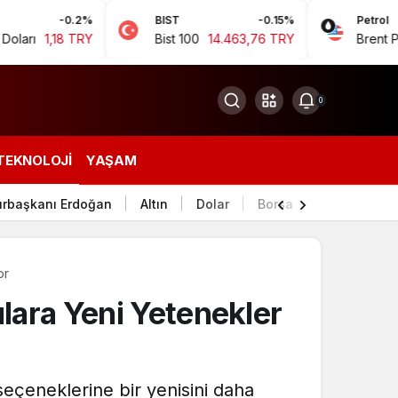
-0.2%
BIST
-0.15%
Petrol
18 TRY
Bist 100
14.463,76 TRY
Brent Petrol
94,
0
TEKNOLOJI
YAŞAM
rbaşkanı Erdoğan
Altın
Dolar
Borsa
or
lara Yeni Yetenekler
seçeneklerine bir yenisini daha