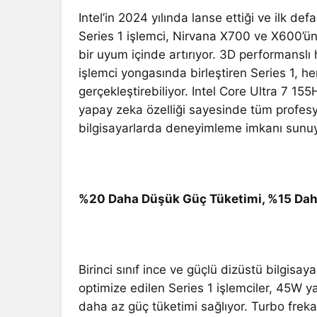
Intel’in 2024 yılında lanse ettiği ve ilk d
Series 1 işlemci, Nirvana X700 ve X600’ün
bir uyum içinde artırıyor. 3D performanslı h
işlemci yongasında birleştiren Series 1, her 
gerçekleştirebiliyor. Intel Core Ultra 7 1
yapay zeka özelliği sayesinde tüm profes
bilgisayarlarda deneyimleme imkanı sunuy
%20 Daha Düşük Güç Tüketimi, %15 Da
Birinci sınıf ince ve güçlü dizüstü bilgisay
optimize edilen Series 1 işlemciler, 45W ya
daha az güç tüketimi sağlıyor. Turbo frek