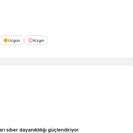
Üzgün
Kızgın
ı siber dayanıklılığı güçlendiriyor