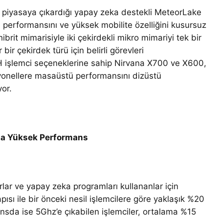
efa piyasaya çıkardığı yapay zeka destekli MeteorLake
 performansını ve yüksek mobilite özelliğini kusursuz
ibrit mimarisiyle iki çekirdekli mikro mimariyi tek bir
bir çekirdek türü için belirli görevleri
55H işlemci seçeneklerine sahip Nirvana X700 ve X600,
yonellere masaüstü performansını dizüstü
or.
ha Yüksek Performans
arlar ve yapay zeka programları kullananlar için
pısı ile bir önceki nesil işlemcilere göre yaklaşık %20
ansda ise 5Ghz’e çıkabilen işlemciler, ortalama %15