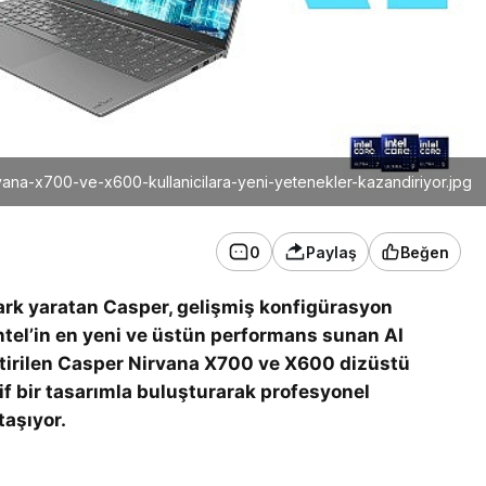
vana-x700-ve-x600-kullanicilara-yeni-yetenekler-kazandiriyor.jpg
0
Paylaş
Beğen
fark yaratan Casper, gelişmiş konfigürasyon
Intel’in en yeni ve üstün performans sunan AI
iştirilen Casper Nirvana X700 ve X600 dizüstü
if bir tasarımla buluşturarak profesyonel
taşıyor.