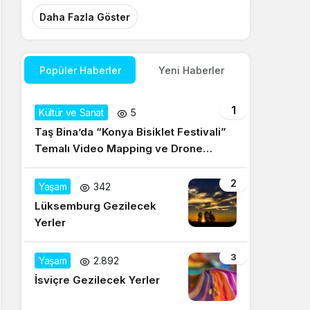
Daha Fazla Göster
Popüler Haberler
Yeni Haberler
1
Kültür ve Sanat
5
Taş Bina’da “Konya Bisiklet Festivali”
Temalı Video Mapping ve Drone
Gösterisi Yapıldı
2
Yaşam
342
Lüksemburg Gezilecek
Yerler
3
Yaşam
2.892
İsviçre Gezilecek Yerler