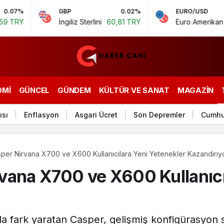
GBP
0.02%
EURO/USD
İngiliz Sterlini
60,81 TRY
Euro Amerikan Doları
1,
OMI
GÜNCEL
GÜNDEM
KÜLTÜR VE SANAT
MAGAZIN
ısı
Enflasyon
Asgari Ücret
Son Depremler
Cumhu
per Nirvana X700 ve X600 Kullanıcılara Yeni Yetenekler Kazandırıy
vana X700 ve X600 Kullanıcı
nda fark yaratan Casper, gelişmiş konfigürasyon 