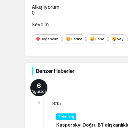
Alkışlıyorum
0
Sevdim
Beğendim
Harika
Haha
Vay
Benzer Haberler
6
Ağustos
8:15
Teknoloji
Kaspersky: Doğru BT alışkanlıklar