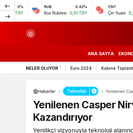
0%
RUB
0.43%
CNY
0.07%
RY
Rus Rublesi
0,61 TRY
Çin Yuanı
6,59 TRY
ANA SAYFA
EKON
NELER OLUYOR
Euro 2024
Kabine Toplant
çin.
Teknoloji
Haberler
Yenilenen Cas
Yenilenen Casper Nir
n.
Kazandırıyor
Yenilikçi vizyonuyla teknoloji alanı