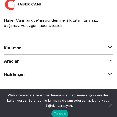
Haber Canı Türkiye’nin gündemine ışık tutan, tarafsız,
bağımsız ve özgür haber sitesidir.
Kurumsal
Araçlar
Hızlı Erişim
Gizlilik Sözleşmesi
Akış
Canlı Döviz
Web sitemizde size en iyi deneyimi sunabilmemiz için çerezleri
© Telif Hakkı 2026, Tüm Hakları Saklıdır.
kullanıyoruz. Bu siteyi kullanmaya devam ederseniz, bunu kabul
ettiğinizi varsayarız.
Tamam