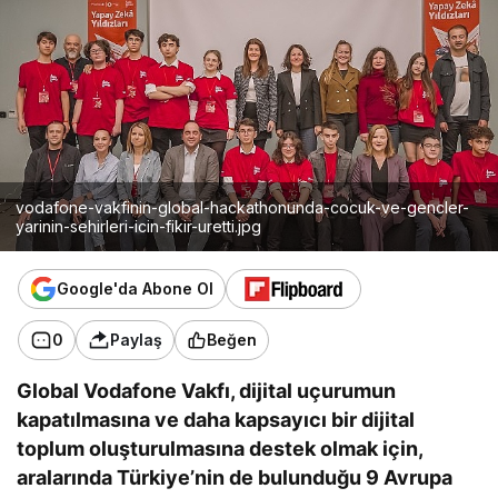
vodafone-vakfinin-global-hackathonunda-cocuk-ve-gencler-
yarinin-sehirleri-icin-fikir-uretti.jpg
Google'da Abone Ol
0
Paylaş
Beğen
Global Vodafone Vakfı, dijital uçurumun
kapatılmasına ve daha kapsayıcı bir dijital
toplum oluşturulmasına destek olmak için,
aralarında Türkiye’nin de bulunduğu 9 Avrupa