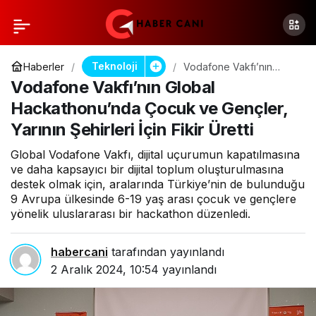
Teknoloji
Haberler
Vodafone Vakfı’nın
Global Hackathonu’nda
Vodafone Vakfı’nın Global
Çocuk ve Gençler,
Yarının Şehirleri İçin Fikir
Hackathonu’nda Çocuk ve Gençler,
Üretti
Yarının Şehirleri İçin Fikir Üretti
Global Vodafone Vakfı, dijital uçurumun kapatılmasına
ve daha kapsayıcı bir dijital toplum oluşturulmasına
destek olmak için, aralarında Türkiye’nin de bulunduğu
9 Avrupa ülkesinde 6-19 yaş arası çocuk ve gençlere
yönelik uluslararası bir hackathon düzenledi.
habercani
tarafından yayınlandı
2 Aralık 2024, 10:54
yayınlandı