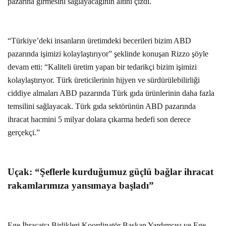
pazarına girmesini sağlayacağının altını çizdi.
“Türkiye’deki insanların üretimdeki becerileri bizim ABD
pazarında işimizi kolaylaştırıyor” şeklinde konuşan Rizzo şöyle
devam etti: “Kaliteli üretim yapan bir tedarikçi bizim işimizi
kolaylaştırıyor. Türk üreticilerinin hijyen ve sürdürülebilirliği
ciddiye almaları ABD pazarında Türk gıda ürünlerinin daha fazla
temsilini sağlayacak. Türk gıda sektörünün ABD pazarında
ihracat hacmini 5 milyar dolara çıkarma hedefi son derece
gerçekçi.”
Uçak: “Şeflerle kurduğumuz güçlü bağlar ihracat
rakamlarımıza yansımaya başladı”
Ege İhracatçı Birlikleri Koordinatör Başkan Yardımcısı ve Ege