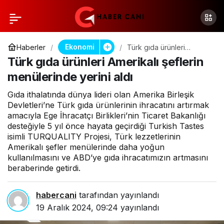
Ekonomi
Haberler
Türk gıda ürünleri
Amerikalı şeflerin
Türk gıda ürünleri Amerikalı şeflerin
menülerinde yerini aldı
menülerinde yerini aldı
Gıda ithalatında dünya lideri olan Amerika Birleşik
Devletleri’ne Türk gıda ürünlerinin ihracatını artırmak
amacıyla Ege İhracatçı Birlikleri’nin Ticaret Bakanlığı
desteğiyle 5 yıl önce hayata geçirdiği Turkish Tastes
isimli TURQUALITY Projesi, Türk lezzetlerinin
Amerikalı şefler menülerinde daha yoğun
kullanılmasını ve ABD’ye gıda ihracatımızın artmasını
beraberinde getirdi.
habercani
tarafından yayınlandı
19 Aralık 2024, 09:24
yayınlandı