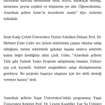
hazırlanan kahvaltı menüsünde simit, boyoz, karakılçık ekmeği,
menemen, peynir çeşitleri ve höşmerim yer aldı. Öğrencilerimiz,
Amerikalı şeflere İzmir’in lezzetlerini sundu” diye sözlerini
noktaladı.
İzmir Katip Çelebi Üniversitesi Turizm Fakültesi Dekanı Prof. Dr.
Mehmet Emre Güler ise; turizm sektörünün çarpan etkisine sahip
olduğunu, turizm sektöründe gıdadan inşaata onlarca sektörün
katma değer ürettiğinin altını çizdi. Güler, “Amerikalı şeflerin
Türk gibi Turkish Tastes Projesini sahiplenmiş olmaları Türkiye
için çok kıymetli. Sektörel zenginlikleri satışa dönüştürmemiz
gerekiyor. Bu projenin başarıya ulaşması için her türlü desteği
vermeye hazırız” dedi.
Amerikalı şeflerin Yaşar Üniversitesi’ndeki programına; Yaşar
Üniversitesi Rektörü Prof. Dr. Levent Kandiller, Ege Su Ürünleri