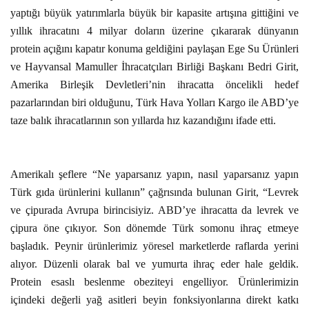
yaptığı büyük yatırımlarla büyük bir kapasite artışına gittiğini ve
yıllık ihracatını 4 milyar doların üzerine çıkararak dünyanın
protein açığını kapatır konuma geldiğini paylaşan Ege Su Ürünleri
ve Hayvansal Mamuller İhracatçıları Birliği Başkanı Bedri Girit,
Amerika Birleşik Devletleri’nin ihracatta öncelikli hedef
pazarlarından biri olduğunu, Türk Hava Yolları Kargo ile ABD’ye
taze balık ihracatlarının son yıllarda hız kazandığını ifade etti.
Amerikalı şeflere “Ne yaparsanız yapın, nasıl yaparsanız yapın
Türk gıda ürünlerini kullanın” çağrısında bulunan Girit, “Levrek
ve çipurada Avrupa birincisiyiz. ABD’ye ihracatta da levrek ve
çipura öne çıkıyor. Son dönemde Türk somonu ihraç etmeye
başladık. Peynir ürünlerimiz yöresel marketlerde raflarda yerini
alıyor. Düzenli olarak bal ve yumurta ihraç eder hale geldik.
Protein esaslı beslenme obeziteyi engelliyor. Ürünlerimizin
içindeki değerli yağ asitleri beyin fonksiyonlarına direkt katkı