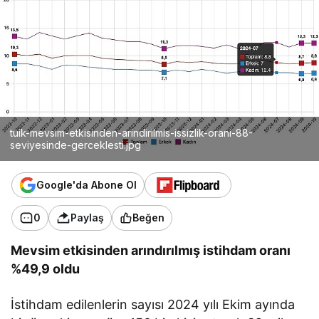
tuik-mevsim-etkisinden-arindirilmis-issizlik-orani-88-
seviyesinde-gerceklesti.jpg
Google'da Abone Ol
0
Paylaş
Beğen
Mevsim etkisinden arındırılmış istihdam oranı
%49,9 oldu
İstihdam edilenlerin sayısı 2024 yılı Ekim ayında