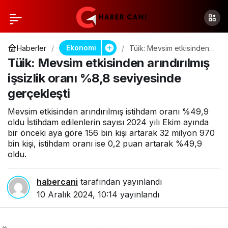
Ekonomi
Haberler
Tüik: Mevsim etkisinden
arındırılmış işsizlik oranı
Tüik: Mevsim etkisinden arındırılmış
%8,8 seviyesinde
gerçekleşti
işsizlik oranı %8,8 seviyesinde
gerçekleşti
Mevsim etkisinden arındırılmış istihdam oranı %49,9
oldu İstihdam edilenlerin sayısı 2024 yılı Ekim ayında
bir önceki aya göre 156 bin kişi artarak 32 milyon 970
bin kişi, istihdam oranı ise 0,2 puan artarak %49,9
oldu.
habercani
tarafından yayınlandı
10 Aralık 2024, 10:14
yayınlandı