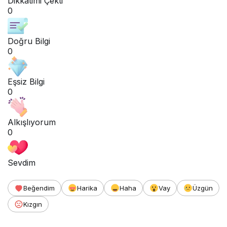
Dikkatimi Çekti
0
Doğru Bilgi
0
Eşsiz Bilgi
0
Alkışlıyorum
0
Sevdim
Beğendim
Harika
Haha
Vay
Üzgün
Kızgın