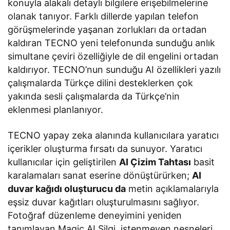
konuyla alakalı detaylı bilgilere erişebilmelerine
olanak tanıyor. Farklı dillerde yapılan telefon
görüşmelerinde yaşanan zorlukları da ortadan
kaldıran TECNO yeni telefonunda sunduğu anlık
simultane çeviri özelliğiyle de dil engelini ortadan
kaldırıyor. TECNO’nun sunduğu AI özellikleri yazılı
çalışmalarda Türkçe dilini desteklerken çok
yakında sesli çalışmalarda da Türkçe’nin
eklenmesi planlanıyor.
TECNO yapay zeka alanında kullanıcılara yaratıcı
içerikler oluşturma fırsatı da sunuyor. Yaratıcı
kullanıcılar için geliştirilen
AI Çizim Tahtası
basit
karalamaları sanat eserine dönüştürürken;
AI
duvar kağıdı oluşturucu da
metin açıklamalarıyla
eşsiz duvar kağıtları oluşturulmasını sağlıyor.
Fotoğraf düzenleme deneyimini yeniden
tanımlayan Magic AI Silgi, istenmeyen nesneleri