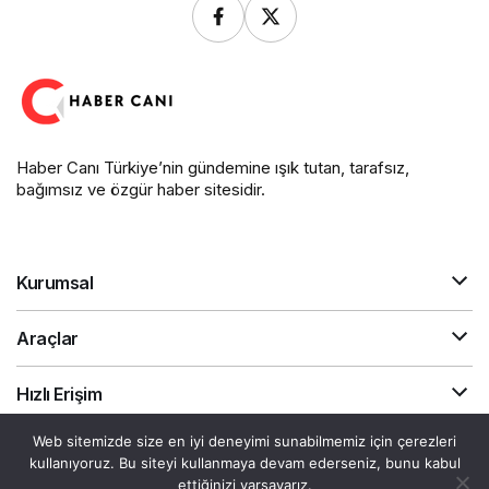
Haber Canı Türkiye’nin gündemine ışık tutan, tarafsız,
bağımsız ve özgür haber sitesidir.
Kurumsal
Araçlar
Hızlı Erişim
Web sitemizde size en iyi deneyimi sunabilmemiz için çerezleri
kullanıyoruz. Bu siteyi kullanmaya devam ederseniz, bunu kabul
Gizlilik Sözleşmesi
Akış
Canlı Döviz
ettiğinizi varsayarız.
© Telif Hakkı 2026, Tüm Hakları Saklıdır.