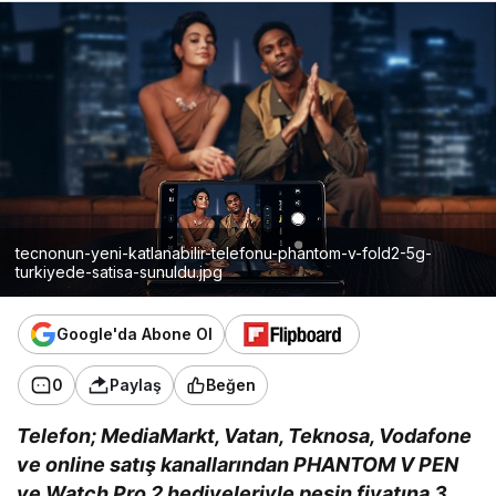
tecnonun-yeni-katlanabilir-telefonu-phantom-v-fold2-5g-
turkiyede-satisa-sunuldu.jpg
Google'da Abone Ol
0
Paylaş
Beğen
Telefon; MediaMarkt, Vatan, Teknosa, Vodafone
ve online satış kanallarından PHANTOM V PEN
ve Watch Pro 2 hediyeleriyle peşin fiyatına 3