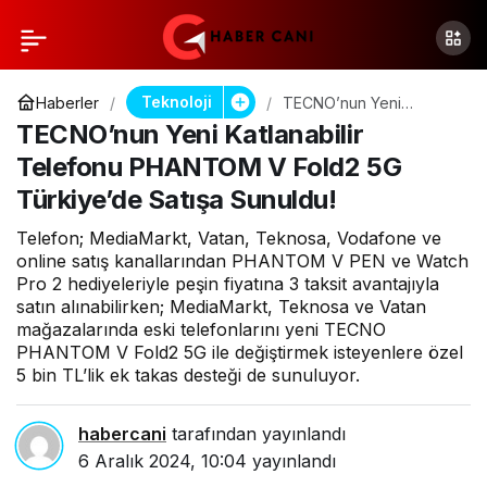
Teknoloji
Haberler
TECNO’nun Yeni
Katlanabilir Telefonu
TECNO’nun Yeni Katlanabilir
PHANTOM V Fold2 5G
Türkiye’de Satışa
Telefonu PHANTOM V Fold2 5G
Sunuldu!
Türkiye’de Satışa Sunuldu!
Telefon; MediaMarkt, Vatan, Teknosa, Vodafone ve
online satış kanallarından PHANTOM V PEN ve Watch
Pro 2 hediyeleriyle peşin fiyatına 3 taksit avantajıyla
satın alınabilirken; MediaMarkt, Teknosa ve Vatan
mağazalarında eski telefonlarını yeni TECNO
PHANTOM V Fold2 5G ile değiştirmek isteyenlere özel
5 bin TL’lik ek takas desteği de sunuluyor.
habercani
tarafından yayınlandı
6 Aralık 2024, 10:04
yayınlandı