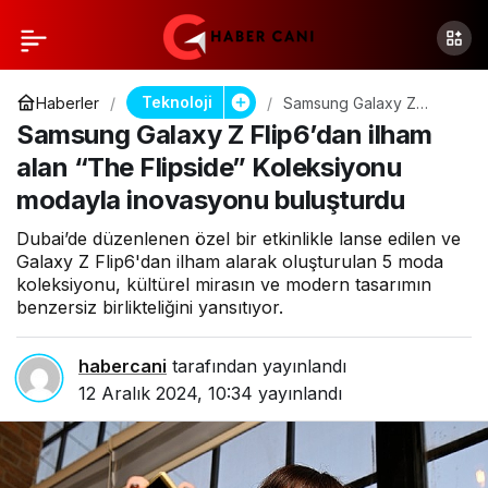
Teknoloji
Haberler
Samsung Galaxy Z
Flip6’dan ilham alan
Samsung Galaxy Z Flip6’dan ilham
“The Flipside”
Koleksiyonu modayla
alan “The Flipside” Koleksiyonu
inovasyonu buluşturdu
modayla inovasyonu buluşturdu
Dubai’de düzenlenen özel bir etkinlikle lanse edilen ve
Galaxy Z Flip6'dan ilham alarak oluşturulan 5 moda
koleksiyonu, kültürel mirasın ve modern tasarımın
benzersiz birlikteliğini yansıtıyor.
habercani
tarafından yayınlandı
12 Aralık 2024, 10:34
yayınlandı