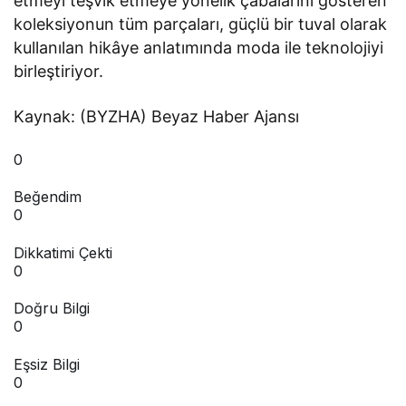
etmeyi teşvik etmeye yönelik çabalarını gösteren
koleksiyonun tüm parçaları, güçlü bir tuval olarak
kullanılan hikâye anlatımında moda ile teknolojiyi
birleştiriyor.
Kaynak: (BYZHA) Beyaz Haber Ajansı
0
Beğendim
0
Dikkatimi Çekti
0
Doğru Bilgi
0
Eşsiz Bilgi
0