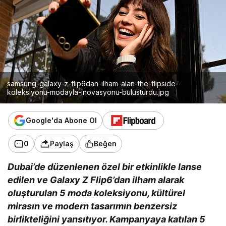
samsung-galaxy-z-flip6dan-ilham-alan-the-flipside-
koleksiyonu-modayla-inovasyonu-bulusturdu.jpg
Google'da Abone Ol
0
Paylaş
Beğen
Dubai’de düzenlenen özel bir etkinlikle lanse
edilen ve Galaxy Z Flip6’dan ilham alarak
oluşturulan 5 moda koleksiyonu, kültürel
mirasın ve modern tasarımın benzersiz
birlikteliğini yansıtıyor. Kampanyaya katılan 5