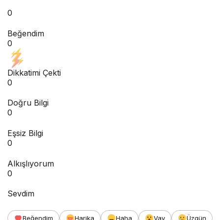
0
Beğendim
0
Dikkatimi Çekti
0
Doğru Bilgi
0
Eşsiz Bilgi
0
Alkışlıyorum
0
Sevdim
Beğendim
Harika
Haha
Vay
Üzgün