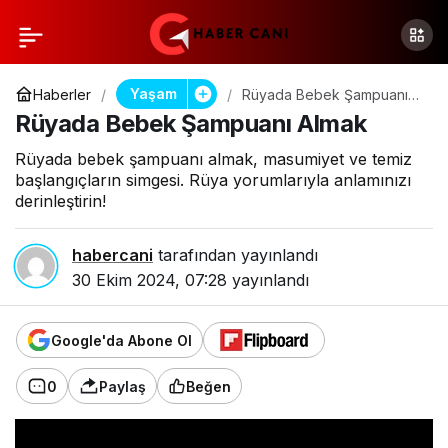
Yaşam
Haberler
Rüyada Bebek Şampuanı
Almak​
Rüyada Bebek Şampuanı Almak​
Rüyada bebek şampuanı almak, masumiyet ve temiz
başlangıçların simgesi. Rüya yorumlarıyla anlamınızı
derinleştirin!
habercani
tarafından yayınlandı
30 Ekim 2024, 07:28
yayınlandı
Google'da Abone Ol
0
Paylaş
Beğen