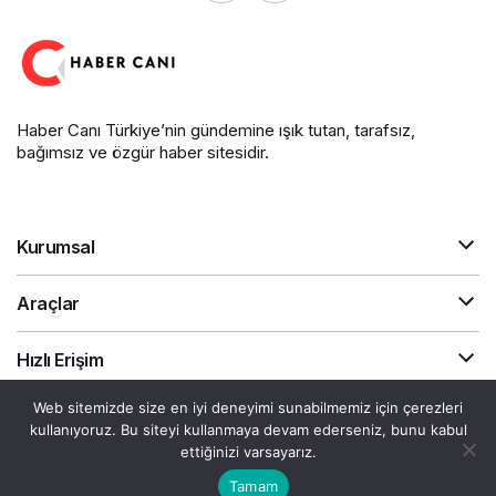
Haber Canı Türkiye’nin gündemine ışık tutan, tarafsız,
bağımsız ve özgür haber sitesidir.
Kurumsal
Araçlar
Hızlı Erişim
Web sitemizde size en iyi deneyimi sunabilmemiz için çerezleri
kullanıyoruz. Bu siteyi kullanmaya devam ederseniz, bunu kabul
Gizlilik Sözleşmesi
Akış
Canlı Döviz
ettiğinizi varsayarız.
© Telif Hakkı 2026, Tüm Hakları Saklıdır.
Tamam