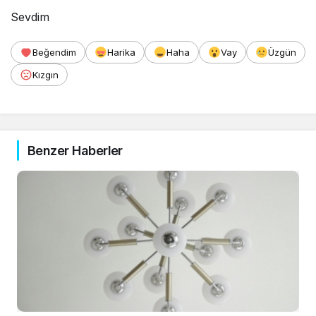
Sevdim
Beğendim
Harika
Haha
Vay
Üzgün
Kızgın
Benzer Haberler