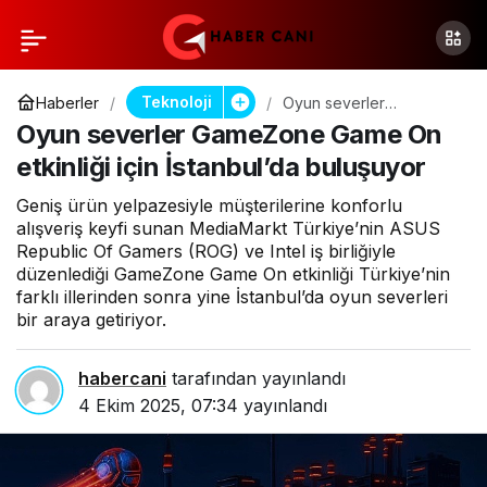
Teknoloji
Haberler
Oyun severler
GameZone Game On
Oyun severler GameZone Game On
etkinliği için İstanbul’da
buluşuyor
etkinliği için İstanbul’da buluşuyor
Geniş ürün yelpazesiyle müşterilerine konforlu
alışveriş keyfi sunan MediaMarkt Türkiye’nin ASUS
Republic Of Gamers (ROG) ve Intel iş birliğiyle
düzenlediği GameZone Game On etkinliği Türkiye’nin
farklı illerinden sonra yine İstanbul’da oyun severleri
bir araya getiriyor.
habercani
tarafından yayınlandı
4 Ekim 2025, 07:34
yayınlandı