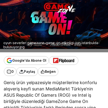
oyun-severler-gamezone-game-on-etkinligi-icin-istanbulda-
bulusuyor.jpg
Google'da Abone Ol
0
Paylaş
Beğen
Geniş ürün yelpazesiyle müşterilerine konforlu
alışveriş keyfi sunan MediaMarkt Türkiye’nin
ASUS Republic Of Gamers (ROG) ve Intel iş
birliğiyle düzenlediği GameZone Game On
etkinliği Türkiye’nin farklı illerinden sonra yine