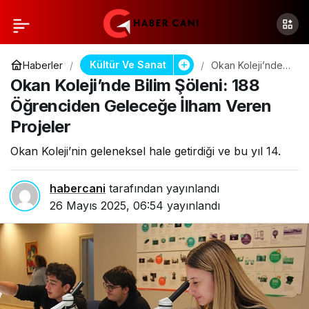
Kültür Ve Sanat
Haberler
Okan Koleji’nde
Bilim Şöleni: 188
Okan Koleji’nde Bilim Şöleni: 188
Öğrenciden
Geleceğe İlham
Öğrenciden Geleceğe İlham Veren
Veren Projeler
Projeler
Okan Koleji’nin geleneksel hale getirdiği ve bu yıl 14.
habercani
tarafından yayınlandı
26 Mayıs 2025, 06:54
yayınlandı