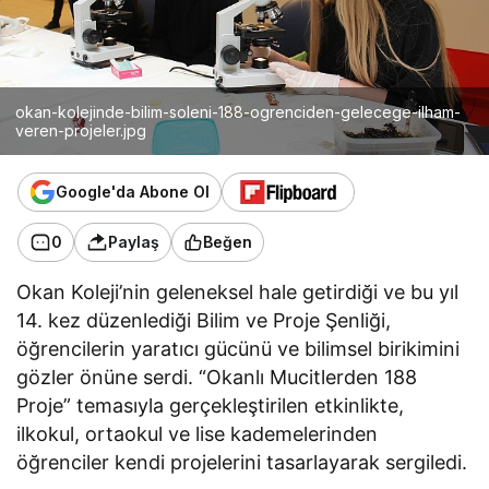
okan-kolejinde-bilim-soleni-188-ogrenciden-gelecege-ilham-
veren-projeler.jpg
Google'da Abone Ol
0
Paylaş
Beğen
Okan Koleji’nin geleneksel hale getirdiği ve bu yıl
14. kez düzenlediği Bilim ve Proje Şenliği,
öğrencilerin yaratıcı gücünü ve bilimsel birikimini
gözler önüne serdi. “Okanlı Mucitlerden 188
Proje” temasıyla gerçekleştirilen etkinlikte,
ilkokul, ortaokul ve lise kademelerinden
öğrenciler kendi projelerini tasarlayarak sergiledi.