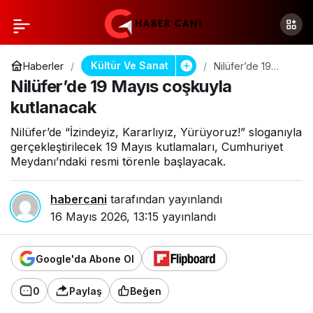
Kültür Ve Sanat
Haberler
Nilüfer’de 19
Mayıs coşkuyla
Nilüfer’de 19 Mayıs coşkuyla
kutlanacak
kutlanacak
Nilüfer’de “İzindeyiz, Kararlıyız, Yürüyoruz!” sloganıyla
gerçekleştirilecek 19 Mayıs kutlamaları, Cumhuriyet
Meydanı’ndaki resmi törenle başlayacak.
habercani
tarafından yayınlandı
16 Mayıs 2026, 13:15
yayınlandı
Google'da Abone Ol
0
Paylaş
Beğen