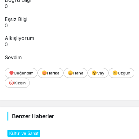
0
Eşsiz Bilgi
0
Alkışlıyorum
0
Sevdim
Beğendim
Harika
Haha
Vay
Üzgün
Kızgın
Benzer Haberler
Kültür ve Sanat