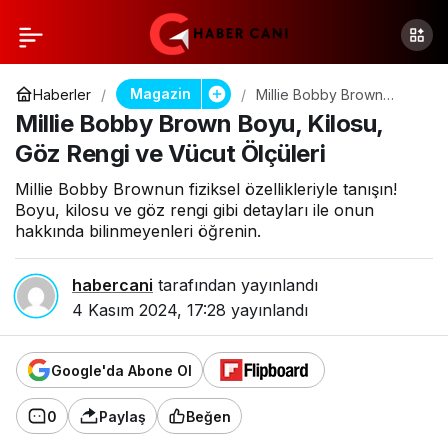
Magazin
Haberler
Millie Bobby Brown
Boyu, Kilosu, Göz Rengi
Millie Bobby Brown Boyu, Kilosu,
ve Vücut Ölçüleri
Göz Rengi ve Vücut Ölçüleri
Millie Bobby Brownun fiziksel özellikleriyle tanışın!
Boyu, kilosu ve göz rengi gibi detayları ile onun
hakkında bilinmeyenleri öğrenin.
habercani
tarafından yayınlandı
4 Kasım 2024, 17:28
yayınlandı
Google'da Abone Ol
0
Paylaş
Beğen