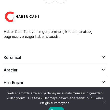
Haber Canı Türkiye’nin gündemine ışık tutan, tarafsız,
bağımsız ve özgür haber sitesidir.
Kurumsal
Araçlar
Hızlı Erişim
Web sitemizde size en iyi deneyimi sunabilmemiz için çerezleri
kullanıyoruz. Bu siteyi kullanmaya devam ederseniz, bunu kabul
Gizlilik Sözleşmesi
Akış
Canlı Döviz
ettiğinizi varsayarız.
© Telif Hakkı 2026, Tüm Hakları Saklıdır.