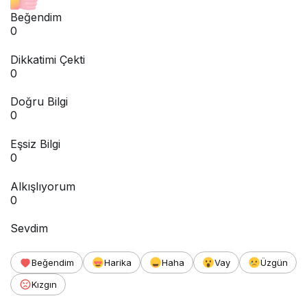
Beğendim
0
Dikkatimi Çekti
0
Doğru Bilgi
0
Eşsiz Bilgi
0
Alkışlıyorum
0
Sevdim
Beğendim
Harika
Haha
Vay
Üzgün
Kızgın