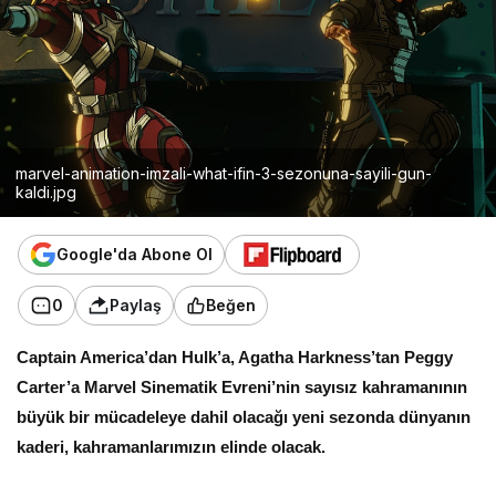
marvel-animation-imzali-what-ifin-3-sezonuna-sayili-gun-
kaldi.jpg
Google'da Abone Ol
0
Paylaş
Beğen
Captain America’dan Hulk’a, Agatha Harkness’tan Peggy
Carter’a Marvel Sinematik Evreni’nin sayısız kahramanının
büyük bir mücadeleye dahil olacağı yeni sezonda dünyanın
kaderi, kahramanlarımızın elinde olacak.