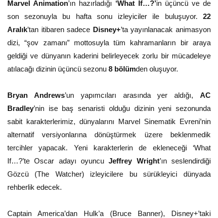
Marvel Animation
’ın hazırladığı
‘What If…?’
in üçüncü ve de
son sezonuyla bu hafta sonu izleyiciler ile buluşuyor.
22
Aralık
’tan itibaren sadece
Disney+
’ta yayınlanacak animasyon
dizi, “şov zamanı” mottosuyla tüm kahramanların bir araya
geldiği ve dünyanın kaderini belirleyecek zorlu bir mücadeleye
atılacağı dizinin üçüncü sezonu
8 bölüm
den oluşuyor.
Bryan Andrews
’un yapımcıları arasında yer aldığı,
AC
Bradley
’nin ise baş senaristi olduğu dizinin yeni sezonunda
sabit karakterlerimiz, dünyalarını Marvel Sinematik Evreni’nin
alternatif versiyonlarına dönüştürmek üzere beklenmedik
tercihler yapacak. Yeni karakterlerin de ekleneceği ‘What
If…?’te Oscar adayı oyuncu
Jeffrey Wright
’ın seslendirdiği
Gözcü (The Watcher) izleyicilere bu sürükleyici dünyada
rehberlik edecek.
Captain America’dan Hulk’a (Bruce Banner), Disney+’taki