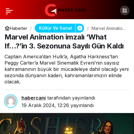
Kültür Ve Sanat
Haberler
Marvel Animation
imzalı ‘What
Marvel Animation imzalı ‘What
If…?’in 3.
Sezonuna Sayılı
If…?’in 3. Sezonuna Sayılı Gün Kaldı
Gün Kaldı
Captain America’dan Hulk’a, Agatha Harkness’tan
Peggy Carter’a Marvel Sinematik Evreni’nin sayısız
kahramanının büyük bir mücadeleye dahil olacağı yeni
sezonda dünyanın kaderi, kahramanlarımızın elinde
olacak.
habercani
tarafından yayınlandı
19 Aralık 2024, 12:26
yayınlandı