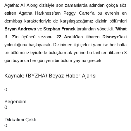
Agatha: All Along dizisiyle son zamanlarda adından çokça söz
ettiren Agatha Harkness’tan Peggy Carter’a bu evrenin en
demirbaş karakterleriyle de karşılaşacağımız dizinin bölümleri
Bryan Andrews
ve
Stephan Franck
tarafından yönetildi.
‘What
If…?’
in üçüncü sezonu,
22 Aralık
’tan itibaren
Disney+
’taki
yolculuğuna başlayacak. Dizinin en ilgi çekici yanı ise her hafta
bir bölümü izleyicilerle buluşturmak yerine bu tarihten itibaren 8
gün boyunca her gün yeni bir bölüm yayına girecek.
Kaynak: (BYZHA) Beyaz Haber Ajansı
0
Beğendim
0
Dikkatimi Çekti
0