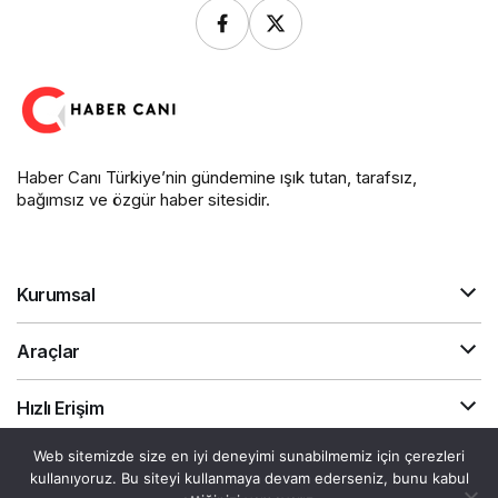
Haber Canı Türkiye’nin gündemine ışık tutan, tarafsız,
bağımsız ve özgür haber sitesidir.
Kurumsal
Araçlar
Hızlı Erişim
Web sitemizde size en iyi deneyimi sunabilmemiz için çerezleri
kullanıyoruz. Bu siteyi kullanmaya devam ederseniz, bunu kabul
Gizlilik Sözleşmesi
Akış
Canlı Döviz