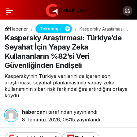
Teknoloji
Haberler
Kaspersky Araştırması:
Türkiye’de Seyahat İçin
Kaspersky Araştırması: Türkiye’de
Yapay Zeka
Kullananların %82’si Veri
Seyahat İçin Yapay Zeka
Güvenliğinden Endişeli
Kullananların %82’si Veri
Güvenliğinden Endişeli
Kaspersky’nin Türkiye verilerini de içeren son
araştırması, seyahat planlamasında yapay zeka
kullanımının siber risk farkındalığını artırdığını ortaya
koydu.
habercani
tarafından yayınlandı
8 Temmuz 2026, 08:15
yayınlandı