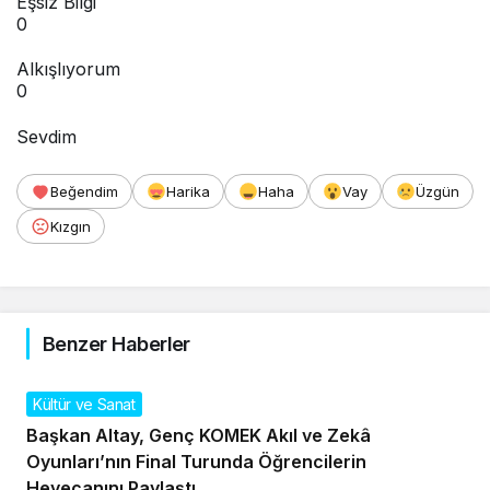
Eşsiz Bilgi
0
Alkışlıyorum
0
Sevdim
Beğendim
Harika
Haha
Vay
Üzgün
Kızgın
Benzer Haberler
Kültür ve Sanat
Başkan Altay, Genç KOMEK Akıl ve Zekâ
Oyunları’nın Final Turunda Öğrencilerin
Heyecanını Paylaştı