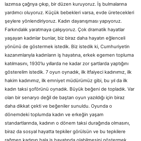
lazımsa çağrıya çıkıp, bir düzen kuruyoruz. İş bulmalarına
yardımcı oluyoruz. Küçük bebekleri varsa, evde üretecekleri
şeylere yönlendiriyoruz. Kadın dayanışması yapıyoruz.
Farkındalık yaratmaya çalışıyoruz. Çok dramatik hayatlar
yaşayan kadınlar bunlar, biz biraz daha hayatın eğlenceli
yönünü de göstermek istedik. Biz istedik ki, Cumhuriyetin
kazanımlarıyla kadınların iş hayatına, erkek egemen topluma
katılmasını, 1930’lu yıllarda ne kadar zor şartlarda yaptığını
gösterelim istedik. 7 oyun oynadık, ilk itfaiyeci kadınımız, ilk
hakim kadınımız, ilk emniyet müdürümüz gibi, bu yıl da ilk
kadın taksi şoförünü oynadık. Büyük beğeni de topladık. Var
olan bir senaryo değil de baştan oyun yazıldığı için biraz
daha dikkat çekti ve beğeniler sunuldu. Oyunda o
dönemdeki toplumda kadın ve erkeğin yaşam
standartlarında, kadının o dönem taksi durağında olmasını,
biraz da sosyal hayatta tepkiler görülsün ve bu tepkilere
rağmen kadının hala iş hayatında olabilmesini göstermek