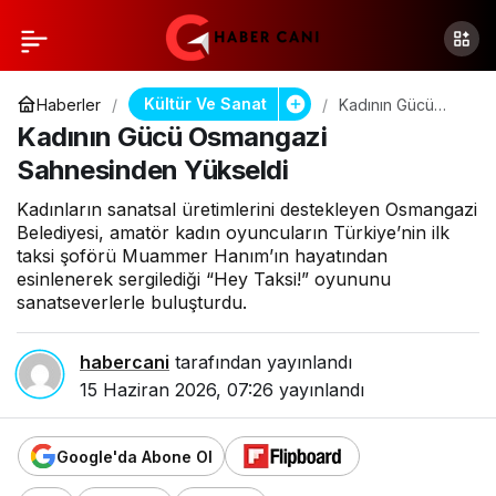
Kültür Ve Sanat
Haberler
Kadının Gücü
Osmangazi
Kadının Gücü Osmangazi
Sahnesinden
Yükseldi
Sahnesinden Yükseldi
Kadınların sanatsal üretimlerini destekleyen Osmangazi
Belediyesi, amatör kadın oyuncuların Türkiye’nin ilk
taksi şoförü Muammer Hanım’ın hayatından
esinlenerek sergilediği “Hey Taksi!” oyununu
sanatseverlerle buluşturdu.
habercani
tarafından yayınlandı
15 Haziran 2026, 07:26
yayınlandı
Google'da Abone Ol