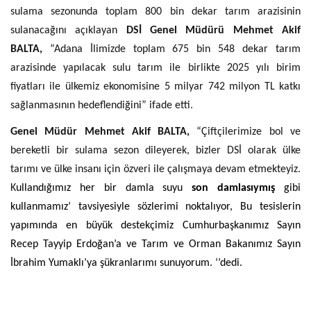
sulama sezonunda toplam 800 bin dekar tarım arazisinin
sulanacağını açıklayan
DSİ Genel Müdürü Mehmet Akif
BALTA,
“Adana İlimizde toplam 675 bin 548 dekar tarım
arazisinde yapılacak sulu tarım ile birlikte 2025 yılı birim
fiyatları ile ülkemiz ekonomisine 5 milyar 742 milyon TL katkı
sağlanmasının hedeflendiğini” ifade etti.
Genel Müdür Mehmet Akif BALTA,
“Çiftçilerimize bol ve
bereketli bir sulama sezon dileyerek, bizler DSİ olarak ülke
tarımı ve ülke insanı için özveri ile çalışmaya devam etmekteyiz.
K
ullandığımız her bir damla suyu
son damlasıymış
gibi
kullanmamız’ tavsiyesiyle sözlerimi noktalıyor, Bu tesislerin
yapımında en büyük destekçimiz Cumhurbaşkanımız Sayın
Recep Tayyip Erdoğan’a ve Tarım ve Orman Bakanımız Sayın
İbrahim Yumaklı’ya şükranlarımı sunuyorum. ‘’dedi.