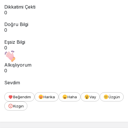
Dikkatimi Çekti
0
Doğru Bilgi
0
Eşsiz Bilgi
0
Alkışlıyorum
0
Sevdim
Beğendim
Harika
Haha
Vay
Üzgün
Kızgın