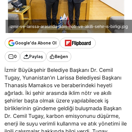
izmir-ve-larissa-arasinda-iklim-notr-ve-akilli-sehir-is-birligi.jpg
Google'da Abone Ol
0
Paylaş
Beğen
İzmir Büyükşehir Belediye Başkanı Dr. Cemil
Tugay, Yunanistan’ın Larissa Belediyesi Başkanı
Thanasis Mamakos ve beraberindeki heyeti
ağırladı. İki şehir arasında iklim nötr ve akıllı
şehirler başta olmak üzere yapılabilecek iş
birliklerinin gündeme geldiği buluşmada Başkan
Dr. Cemil Tugay, karbon emisyonunu düşürme,
enerji ile suyu verimli kullanma ve atık yönetimi ile
ilgili çalışmalar hakkında bilgi verdi. Tugay,