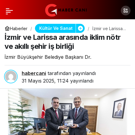
Kültür Ve Sanat
Haberler
İzmir ve Larissa
arasında iklim
İzmir ve Larissa arasında iklim nötr
nötr ve akıllı şehir
iş birliği
ve akıllı şehir iş birliği
İzmir Büyükşehir Belediye Başkanı Dr.
habercani
tarafından yayınlandı
31 Mayıs 2025, 11:24
yayınlandı