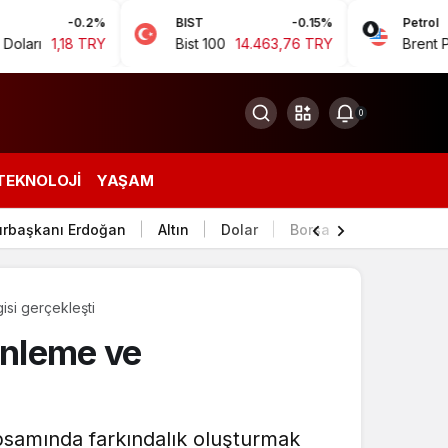
0.2%
BIST
-0.15%
Petrol
8 TRY
Bist 100
14.463,76 TRY
Brent Petrol
94,9
0
TEKNOLOJI
YAŞAM
rbaşkanı Erdoğan
Altın
Dolar
Borsa
isi gerçekleşti
Önleme ve
psamında farkındalık oluşturmak