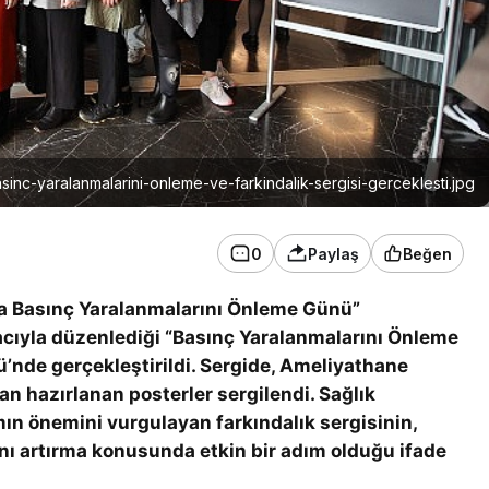
asinc-yaralanmalarini-onleme-ve-farkindalik-sergisi-gerceklesti.jpg
0
Paylaş
Beğen
nya Basınç Yaralanmalarını Önleme Günü”
cıyla düzenlediği “Basınç Yaralanmalarını Önleme
’nde gerçekleştirildi. Sergide, Ameliyathane
an hazırlanan posterler sergilendi. Sağlık
ımın önemini vurgulayan farkındalık sergisinin,
ını artırma konusunda etkin bir adım olduğu ifade