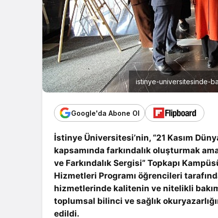
istinye-universitesinde-b
Google'da Abone Ol
İstinye Üniversitesi’nin, “21 Kasım Dü
kapsamında farkındalık oluşturmak ama
ve Farkındalık Sergisi” Topkapı Kampüsü
Hizmetleri Programı öğrencileri tarafınd
hizmetlerinde kalitenin ve nitelikli bak
toplumsal bilinci ve sağlık okuryazarlığ
edildi.