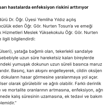
arı hastalarda enfeksiyon riskini arttırıyor
rü Dr. Öğr. Üyesi Yemliha Yıldız açılış
ncülük eden Öğr. Gör. Nurten Tosun’a ve emeği
ık Hizmetleri Meslek Yüksekokulu Öğr. Gör. Nurten
lgili bilgilendirdi:
lseri), yatağa bağımlı olan, tekerlekli sandalye
 sebebiyle uzun süre hareketsiz kalan bireylerde
üzerindeki yumuşak dokunun uzun süreli basınca maruz
ıdır. Basınç, kan akışını engelleyerek, cildin oksijen
da dokuların hasar görmesine yaralanmaya yol açar.
 olarak görülebilir ve ağrılı olabilir. Farklı derinlik
e ve mortalite oranlarının artmasına, enfeksiyon, ağrı
anede kalış süresinin uzamasına, ek tedavi ve bakım
lemidir.”