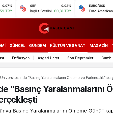
GBP
0.02%
EURO/USD
-
İngiliz Sterlini
60,81 TRY
Euro Amerikan Doları
1,1
OMI
GÜNCEL
GÜNDEM
KÜLTÜR VE SANAT
MAGAZIN
ısı
Enflasyon
Asgari Ücret
Son Depremler
Cumhu
 Üniversitesi’nde “Basınç Yaralanmalarını Önleme ve Farkındalık” serg
nde “Basınç Yaralanmalarını 
erçekleşti
m Dünya Basınç Yaralanmalarını Önleme Günü” ka