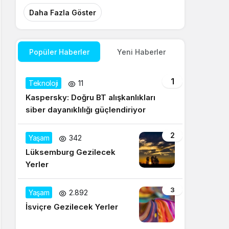
Daha Fazla Göster
Popüler Haberler
Yeni Haberler
1
Teknoloji
11
Kaspersky: Doğru BT alışkanlıkları
siber dayanıklılığı güçlendiriyor
2
Yaşam
342
Lüksemburg Gezilecek
Yerler
3
Yaşam
2.892
İsviçre Gezilecek Yerler