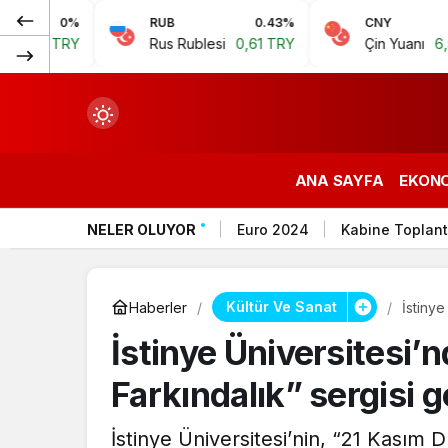
%
RUB
0.43%
CNY
0.07%
Y
Rus Rublesi
0,61 TRY
Çin Yuanı
6,59 TRY
ANA SAYFA
EKON
NELER OLUYOR
Euro 2024
Kabine Toplant
çin.
Kültür Ve Sanat
Haberler
İstinye
İstinye Üniversitesi’
n.
Farkındalık” sergisi g
İstinye Üniversitesi’nin, “21 Kası