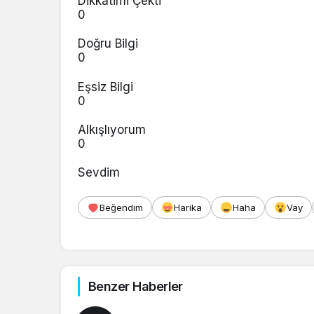
Dikkatimi Çekti
0
Doğru Bilgi
0
Eşsiz Bilgi
0
Alkışlıyorum
0
Sevdim
Beğendim
Harika
Haha
Vay
Benzer Haberler