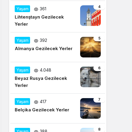
4
Yaşam
361
Lihtenştayn Gezilecek
Yerler
5
Yaşam
392
Almanya Gezilecek Yerler
6
Yaşam
4.048
Beyaz Rusya Gezilecek
Yerler
7
Yaşam
417
Belçika Gezilecek Yerler
8
Yaşam
388