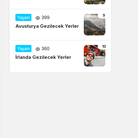
9
Yaşam
399
Avusturya Gezilecek Yerler
10
Yaşam
360
İrlanda Gezilecek Yerler