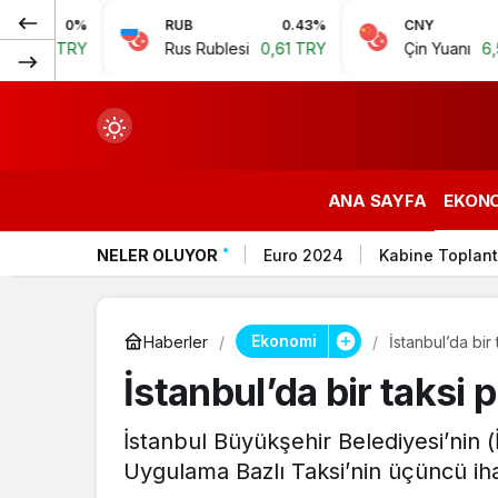
%
RUB
0.43%
CNY
0.07%
Y
Rus Rublesi
0,61 TRY
Çin Yuanı
6,59 TRY
ANA SAYFA
EKON
NELER OLUYOR
Euro 2024
Kabine Toplant
çin.
Ekonomi
Haberler
İstanbul’da bir
İstanbul’da bir taksi 
n.
İstanbul Büyükşehir Belediyesi’nin (İ
Uygulama Bazlı Taksi’nin üçüncü iha