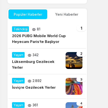
Popüler Haberler
Yeni Haberler
1
Teknoloji
81
2026 PUBG Mobile World Cup
Heyecanı Paris’te Başlıyor
2
Yaşam
342
Lüksemburg Gezilecek
Yerler
3
Yaşam
2.892
İsviçre Gezilecek Yerler
4
Yaşam
361