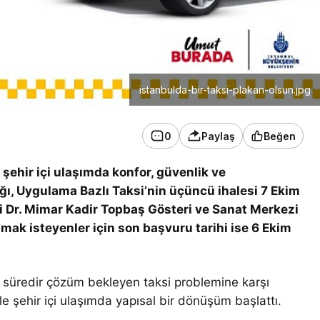
istanbulda-bir-taksi-plakan-olsun.jpg
0
Paylaş
Beğen
 şehir içi ulaşımda konfor, güvenlik ve
tığı, Uygulama Bazlı Taksi’nin üçüncü ihalesi 7 Ekim
ki Dr. Mimar Kadir Topbaş Gösteri ve Sanat Merkezi
lmak isteyenler için son başvuru tarihi ise 6 Ekim
n süredir çözüm bekleyen taksi problemine karşı
le şehir içi ulaşımda yapısal bir dönüşüm başlattı.