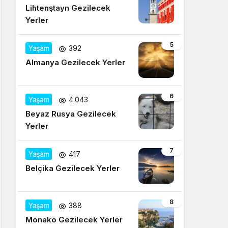
Lihtenştayn Gezilecek
Yerler
5
Yaşam
392
Almanya Gezilecek Yerler
6
Yaşam
4.043
Beyaz Rusya Gezilecek
Yerler
7
Yaşam
417
Belçika Gezilecek Yerler
8
Yaşam
388
Monako Gezilecek Yerler