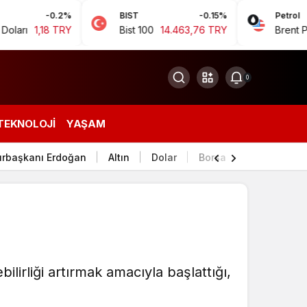
-0.2%
BIST
-0.15%
Petrol
8 TRY
Bist 100
14.463,76 TRY
Brent Petrol
94,
0
TEKNOLOJI
YAŞAM
rbaşkanı Erdoğan
Altın
Dolar
Borsa
ilirliği artırmak amacıyla başlattığı,