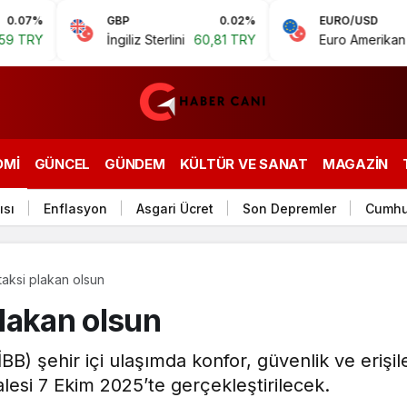
GBP
0.02%
EURO/USD
İngiliz Sterlini
60,81 TRY
Euro Amerikan Doları
1,1
OMI
GÜNCEL
GÜNDEM
KÜLTÜR VE SANAT
MAGAZIN
ısı
Enflasyon
Asgari Ücret
Son Depremler
Cumhu
 taksi plakan olsun
plakan olsun
BB) şehir içi ulaşımda konfor, güvenlik ve erişileb
lesi 7 Ekim 2025’te gerçekleştirilecek.