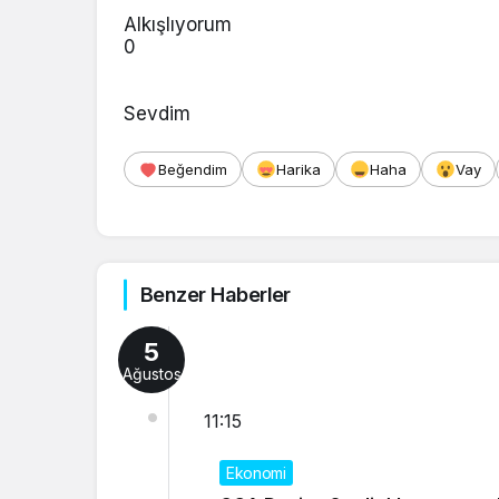
Alkışlıyorum
0
Sevdim
Beğendim
Harika
Haha
Vay
Benzer Haberler
5
Ağustos
11:15
Ekonomi