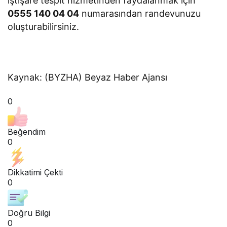
iştişare tespit hizmetinden faydalanmak için
0555 140 04 04
numarasından randevunuzu
oluşturabilirsiniz.
Kaynak: (BYZHA) Beyaz Haber Ajansı
0
Beğendim
0
Dikkatimi Çekti
0
Doğru Bilgi
0