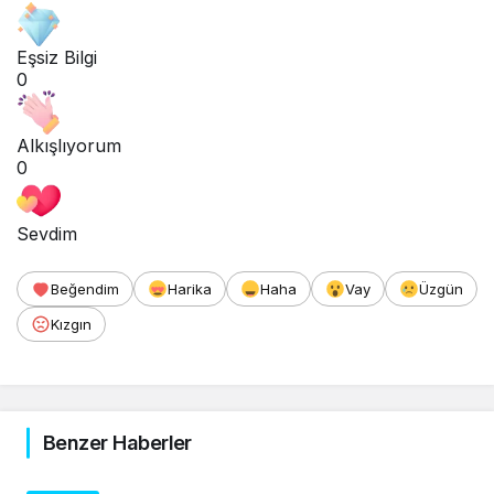
Eşsiz Bilgi
0
Alkışlıyorum
0
Sevdim
Beğendim
Harika
Haha
Vay
Üzgün
Kızgın
Benzer Haberler