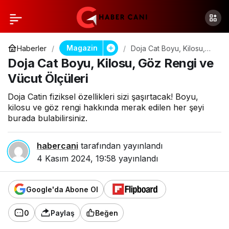
Magazin
Haberler
Doja Cat Boyu, Kilosu,
Göz Rengi ve Vücut
Doja Cat Boyu, Kilosu, Göz Rengi ve
Ölçüleri
Vücut Ölçüleri
Doja Catin fiziksel özellikleri sizi şaşırtacak! Boyu,
kilosu ve göz rengi hakkında merak edilen her şeyi
burada bulabilirsiniz.
habercani
tarafından yayınlandı
4 Kasım 2024, 19:58
yayınlandı
Google'da Abone Ol
0
Paylaş
Beğen