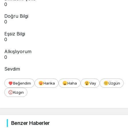
0
Doğru Bilgi
0
Eşsiz Bilgi
0
Alkışlıyorum
0
Sevdim
Beğendim
Harika
Haha
Vay
Üzgün
Kızgın
Benzer Haberler