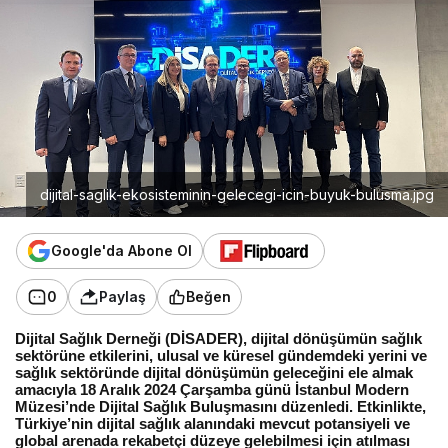
dijital-saglik-ekosisteminin-gelecegi-icin-buyuk-bulusma.jpg
Google'da Abone Ol
0
Paylaş
Beğen
Dijital Sağlık Derneği (DİSADER), dijital dönüşümün sağlık
sektörüne etkilerini, ulusal ve küresel gündemdeki yerini ve
sağlık sektöründe dijital dönüşümün geleceğini ele almak
amacıyla 18 Aralık 2024 Çarşamba günü İstanbul Modern
Müzesi’nde Dijital Sağlık Buluşmasını düzenledi. Etkinlikte,
Türkiye’nin dijital sağlık alanındaki mevcut potansiyeli ve
global arenada rekabetçi düzeye gelebilmesi için atılması