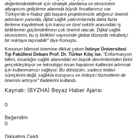
değerlendirebilmek için stratejik planlama ve ekosistem
altyapısını geliştirme alanında büyük fırsatlarımız var.
Türkiye’de e-Nabız gibi başarılı projelerimizle attığımız önemli
adımların yanında, dijital sağlık yatırımlarında daha fazla
ilerleme kaydetmek için kamu ve özel sektör arasındaki iş
birliklerinin güçlendirilmesi çok önemli olacak. Dijital sağlık
ekosistemi, bu iş birlikleri sayesinde global düzeyde rekabetçi
bir noktaya taşınabilir”
diye Konuştu.
Konunun bilimsel önemine dikkat çeken
İstinye Üniversitesi
Tıp Fakültesi Dekanı Prof. Dr. Türker Kılıç ise
,
“Enformasyon
bilimi, insanlığın sağlık alanındaki en büyük devrimlerinden birini
gerçekleştiriyor ve teknolojiyi insan hayatının kalitesini artırmak
için kullanmamızı sağlıyor. Bu dönüşüm, sadece tedavi
süreçlerini değil, sağlıkta koruyucu ve önleyici hizmetlerin de
önemini artırıyor”
ifadelerini kullandı.
Kaynak: (BYZHA) Beyaz Haber Ajansı
0
Beğendim
0
Dikkatimi Çekti