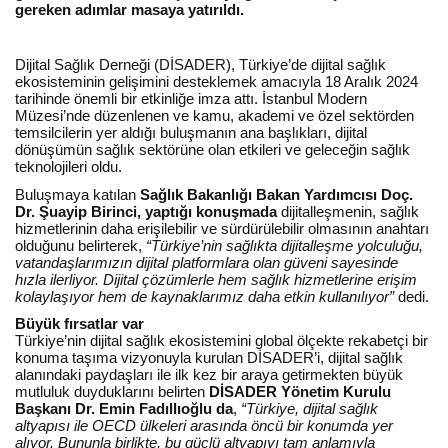
gereken adımlar masaya yatırıldı.
Dijital Sağlık Derneği (DİSADER), Türkiye’de dijital sağlık
ekosisteminin gelişimini desteklemek amacıyla 18 Aralık 2024
tarihinde önemli bir etkinliğe imza attı. İstanbul Modern
Müzesi’nde düzenlenen ve kamu, akademi ve özel sektörden
temsilcilerin yer aldığı buluşmanın ana başlıkları, dijital
dönüşümün sağlık sektörüne olan etkileri ve geleceğin sağlık
teknolojileri oldu.
Buluşmaya katılan
Sağlık Bakanlığı Bakan Yardımcısı Doç.
Dr. Şuayip Birinci, yaptığı konuşmada
dijitalleşmenin, sağlık
hizmetlerinin daha erişilebilir ve sürdürülebilir olmasının anahtarı
olduğunu belirterek,
“Türkiye’nin sağlıkta dijitalleşme yolculuğu,
vatandaşlarımızın dijital platformlara olan güveni sayesinde
hızla ilerliyor. Dijital çözümlerle hem sağlık hizmetlerine erişim
kolaylaşıyor hem de kaynaklarımız daha etkin kullanılıyor”
dedi.
Büyük fırsatlar var
Türkiye’nin dijital sağlık ekosistemini global ölçekte rekabetçi bir
konuma taşıma vizyonuyla kurulan DİSADER’i, dijital sağlık
alanındaki paydaşları ile ilk kez bir araya getirmekten büyük
mutluluk duyduklarını belirten
DİSADER Yönetim Kurulu
Başkanı Dr. Emin Fadıllıoğlu da
,
“Türkiye, dijital sağlık
altyapısı ile OECD ülkeleri arasında öncü bir konumda yer
alıyor. Bununla birlikte, bu güçlü altyapıyı tam anlamıyla