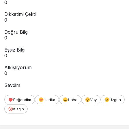
0
Dikkatimi Çekti
0
Doğru Bilgi
0
Eşsiz Bilgi
0
Alkışlıyorum
0
Sevdim
Beğendim
Harika
Haha
Vay
Üzgün
Kızgın