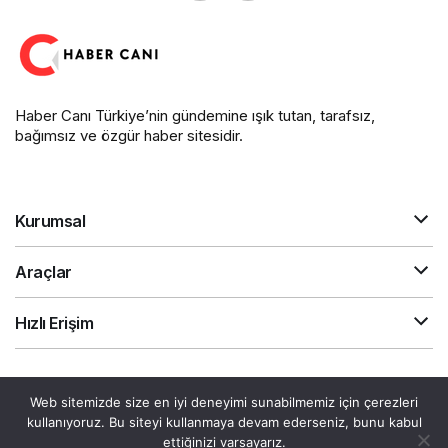
Haber Canı Türkiye’nin gündemine ışık tutan, tarafsız,
bağımsız ve özgür haber sitesidir.
Kurumsal
Araçlar
Hızlı Erişim
Gizlilik Sözleşmesi
Akış
Canlı Döviz
Web sitemizde size en iyi deneyimi sunabilmemiz için çerezleri
© Telif Hakkı 2026, Tüm Hakları Saklıdır.
kullanıyoruz. Bu siteyi kullanmaya devam ederseniz, bunu kabul
ettiğinizi varsayarız.