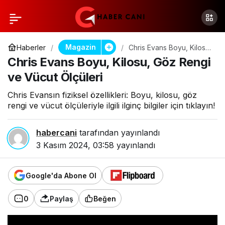
Magazin
Haberler
Chris Evans Boyu, Kilosu,
Göz Rengi ve Vücut
Chris Evans Boyu, Kilosu, Göz Rengi
Ölçüleri
ve Vücut Ölçüleri
Chris Evansın fiziksel özellikleri: Boyu, kilosu, göz
rengi ve vücut ölçüleriyle ilgili ilginç bilgiler için tıklayın!
habercani
tarafından yayınlandı
3 Kasım 2024, 03:58
yayınlandı
Google'da Abone Ol
0
Paylaş
Beğen