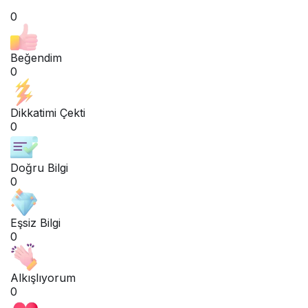
0
Beğendim
0
Dikkatimi Çekti
0
Doğru Bilgi
0
Eşsiz Bilgi
0
Alkışlıyorum
0