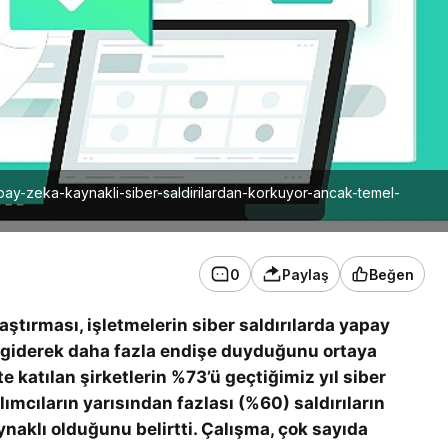
ay-zeka-kaynakli-siber-saldirilardan-korkuyor-ancak-temel-
0
Paylaş
Beğen
ştırması, işletmelerin siber saldırılarda yapay
 giderek daha fazla endişe duyduğunu ortaya
 katılan şirketlerin %73’ü geçtiğimiz yıl siber
lımcıların yarısından fazlası (%60) saldırıların
aklı olduğunu belirtti. Çalışma, çok sayıda