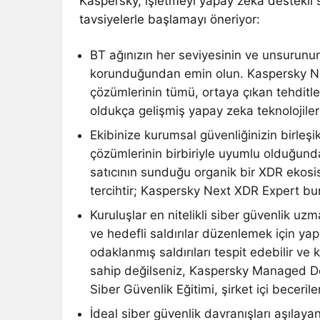
Kaspersky, işletmeyi yapay zeka destekli s
tavsiyelerle başlamayı öneriyor:
BT ağınızın her seviyesinin ve unsurunu
korunduğundan emin olun. Kaspersky Ne
çözümlerinin tümü, ortaya çıkan tehditle
oldukça gelişmiş yapay zeka teknolojileri
Ekibinize kurumsal güvenliğinizin birleş
çözümlerinin birbiriyle uyumlu olduğund
satıcının sunduğu organik bir XDR ekos
tercihtir; Kaspersky Next XDR Expert bu
Kuruluşlar en nitelikli siber güvenlik u
ve hedefli saldırılar düzenlemek için ya
odaklanmış saldırıları tespit edebilir ve k
sahip değilseniz, Kaspersky Managed De
Siber Güvenlik Eğitimi, şirket içi becerile
İdeal siber güvenlik davranışları aşıl