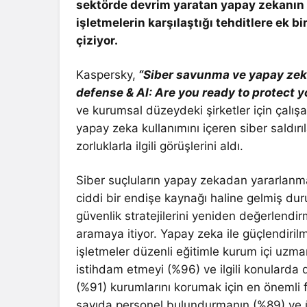
sektörde devrim yaratan yapay zekanın a
işletmelerin karşılaştığı tehditlere ek b
çiziyor.
Kaspersky,
“Siber savunma ve yapay zek
defense & AI: Are you ready to protect 
ve kurumsal düzeydeki şirketler için çalışa
yapay zeka kullanımını içeren siber saldırı
zorluklarla ilgili görüşlerini aldı.
Siber suçluların yapay zekadan yararlanma
ciddi bir endişe kaynağı haline gelmiş duru
güvenlik stratejilerini yeniden değerlen
aramaya itiyor. Yapay zeka ile güçlendirilm
işletmeler düzenli eğitimle kurum içi uzman
istihdam etmeyi (%96) ve ilgili konularda 
(%91) kurumlarını korumak için en önemli fa
sayıda personel bulundurmanın (%89) ve ü