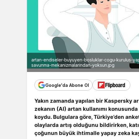
artan-endiseler-buyuyen-bosluklar-cogu-kurulus-yap
savunma-mekanizmalarindan-yoksun.jpg
Google'da Abone Ol
Yakın zamanda yapılan bir Kaspersky ara
zekanın (AI) artan kullanımı konusunda
koydu. Bulgulara göre, Türkiye’den ankete
olaylarda artış olduğunu bildirirken, katı
çoğunun büyük ihtimalle yapay zeka kayn