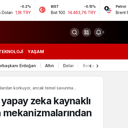
-0.2%
BIST
-0.15%
Petrol
18 TRY
Bist 100
14.463,76 TRY
Brent Petrol
94,
0
TEKNOLOJI
YAŞAM
rbaşkanı Erdoğan
Altın
Dolar
Borsa
rılardan korkuyor, ancak temel savunma
 yapay zeka kaynaklı
ma mekanizmalarından