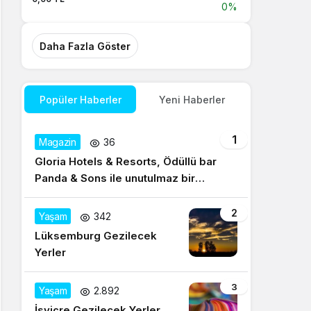
0%
Daha Fazla Göster
Popüler Haberler
Yeni Haberler
1
Magazin
36
Gloria Hotels & Resorts, Ödüllü bar
Panda & Sons ile unutulmaz bir
Miksoloji Gecesine İmza Attı
2
Yaşam
342
Lüksemburg Gezilecek
Yerler
3
Yaşam
2.892
İsviçre Gezilecek Yerler