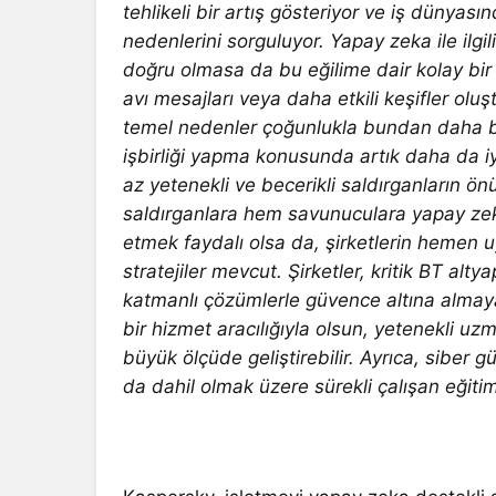
tehlikeli bir artış gösteriyor ve iş dünyas
nedenlerini sorguluyor. Yapay zeka ile il
doğru olmasa da bu eğilime dair kolay bir
avı mesajları veya daha etkili keşifler ol
temel nedenler çoğunlukla bundan daha bas
işbirliği yapma konusunda artık daha da iyile
az yetenekli ve becerikli saldırganların ö
saldırganlara hem savunuculara yapay zeka
etmek faydalı olsa da, şirketlerin hemen
stratejiler mevcut. Şirketler, kritik BT alt
katmanlı çözümlerle güvence altına almaya 
bir hizmet aracılığıyla olsun, yetenekli uz
büyük ölçüde geliştirebilir. Ayrıca, siber 
da dahil olmak üzere sürekli çalışan eğiti