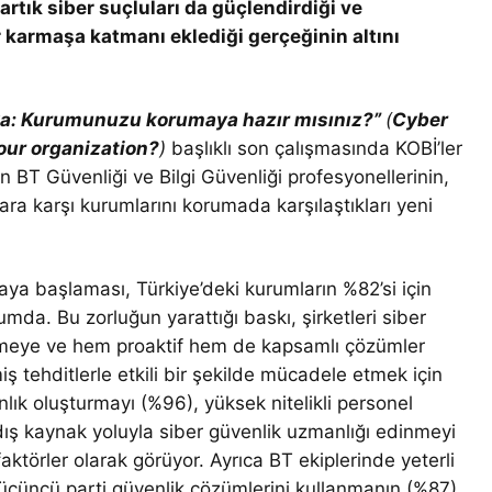
rtık siber suçluları da güçlendirdiği ve
ir karmaşa katmanı eklediği gerçeğinin altını
a: Kurumunuzu korumaya hazır mısınız?”
(
Cyber
your organization?
)
başlıklı son çalışmasında KOBİ’ler
n BT Güvenliği ve Bilgi Güvenliği profesyonellerinin,
lara karşı kurumlarını korumada karşılaştıkları yeni
ya başlaması, Türkiye’deki kurumların %82’si için
mda. Bu zorluğun yarattığı baskı, şirketleri siber
dirmeye ve hem proaktif hem de kapsamlı çözümler
iş tehditlerle etkili bir şekilde mücadele etmek için
lık oluşturmayı (%96), yüksek nitelikli personel
dış kaynak yoluyla siber güvenlik uzmanlığı edinmeyi
ktörler olarak görüyor. Ayrıca BT ekiplerinde yeterli
çüncü parti güvenlik çözümlerini kullanmanın (%87)