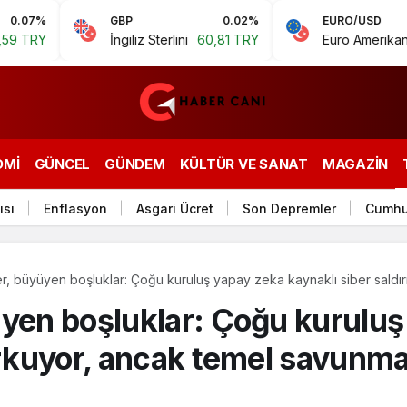
GBP
0.02%
EURO/USD
İngiliz Sterlini
60,81 TRY
Euro Amerikan Doları
1,
OMI
GÜNCEL
GÜNDEM
KÜLTÜR VE SANAT
MAGAZIN
ısı
Enflasyon
Asgari Ücret
Son Depremler
Cumhu
er, büyüyen boşluklar: Çoğu kuruluş yapay zeka kaynaklı siber saldı
ından yoksun
üyen boşluklar: Çoğu kuruluş
korkuyor, ancak temel savun