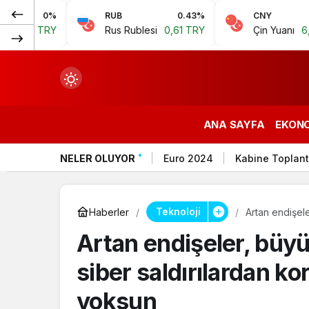
0%
RUB
0.43%
CNY
0.07%
RY
Rus Rublesi
0,61 TRY
Çin Yuanı
6,59 TRY
ANA SAYFA
EKON
NELER OLUYOR
Euro 2024
Kabine Toplant
çin.
Teknoloji
Haberler
Artan endişel
mekanizmalar
Artan endişeler, büy
n.
siber saldırılardan 
yoksun