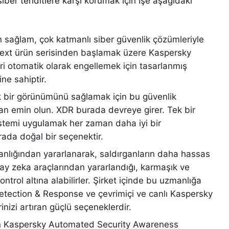
iber tehditlere karşı korumak için işe aşağıdaki
n sağlam, çok katmanlı siber güvenlik çözümleriyle
xt ürün serisinden başlamak üzere Kaspersky
ri otomatik olarak engellemek için tasarlanmış
ne sahiptir.
ik bir görünümünü sağlamak için bu güvenlik
an emin olun. XDR burada devreye girer. Tek bir
istemi uygulamak her zaman daha iyi bir
rada doğal bir seçenektir.
zmanlığından yararlanarak, saldırganların daha hassas
pay zeka araçlarından yararlandığı, karmaşık ve
ontrol altına alabilirler. Şirket içinde bu uzmanlığa
tection & Response ve çevrimiçi ve canlı Kaspersky
rinizi artıran güçlü seçeneklerdir.
ayan Kaspersky Automated Security Awareness