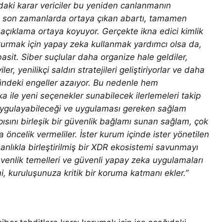
ındaki karar vericiler bu yeniden canlanmanın
gili son zamanlarda ortaya çıkan abartı, tamamen
 açıklama ortaya koyuyor. Gerçekte ikna edici kimlik
uşturmak için yapay zeka kullanmak yardımcı olsa da,
it. Siber suçlular daha organize hale geldiler,
r, yenilikçi saldırı stratejileri geliştiriyorlar ve daha
nündeki engeller azaıyor. Bu nedenle hem
 ile yeni seçenekler sunabilecek ilerlemeleri takip
 uygulayabileceği ve uygulaması gereken sağlam
yapısını birleşik bir güvenlik bağlamı sunan sağlam, çok
öncelik vermeliler. İster kurum içinde ister yönetilen
manlıkla birleştirilmiş bir XDR ekosistemi savunmayı
güvenlik temelleri ve güvenli yapay zeka uygulamaları
mi, kuruluşunuza kritik bir koruma katmanı ekler.”