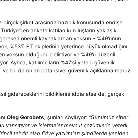
a birçok şirket arasında hazırlık konusunda endişe
 Türkiye’den ankete katılan kuruluşların yaklaşık
için gereken önemli kaynaklardan yoksun – %49’unun
 yok, %53’ü BT ekiplerinin yeterince büyük olmadığını
den yoksun olduğunu belirtiyor ve %49’u düzenli
yor. Ayrıca, katılımcıların %47’si yeterli güvenlik
 ve bu da onları potansiyel güvenlik açıklarına maruz
sıl gidereceklerini bildiklerini iddia etse de, gerçek
anı
Oleg Gorobets
, şunları söylüyor:
“Günümüz siber
ı yansıtıyor ve işletmeler mevcut çözümlerin yeterli
rincil tehdit olan fidye yazılımları şimdilerde yeniden