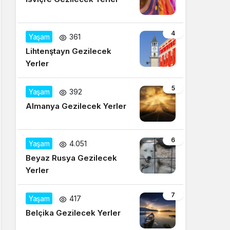
4
Yaşam
361
Lihtenştayn Gezilecek
Yerler
5
Yaşam
392
Almanya Gezilecek Yerler
6
Yaşam
4.051
Beyaz Rusya Gezilecek
Yerler
7
Yaşam
417
Belçika Gezilecek Yerler