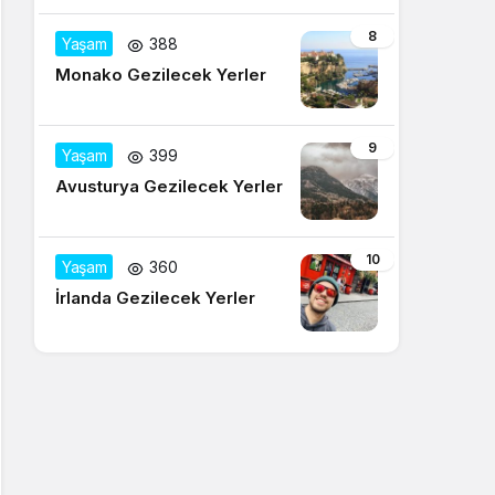
8
Yaşam
388
Monako Gezilecek Yerler
9
Yaşam
399
Avusturya Gezilecek Yerler
10
Yaşam
360
İrlanda Gezilecek Yerler