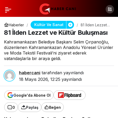
Kültür Ve Sanat
Haberler
81 İlden Lezzet
ve Kültür
81 İlden Lezzet ve Kültür Buluşması
Buluşması
Kahramankazan Belediye Başkanı Selim Çırpanoğlu,
düzenlenen Kahramankazan Anadolu Yöresel Ürünler
ve Moda Tekstil Festivali’ni ziyaret ederek
vatandaşlarla bir araya geldi.
habercani
tarafından yayınlandı
18 Mayıs 2026, 12:25
yayınlandı
Google'da Abone Ol
0
Paylaş
Beğen