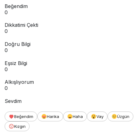
Beğendim
0
Dikkatimi Çekti
0
Doğru Bilgi
0
Eşsiz Bilgi
0
Alkışlıyorum
0
Sevdim
Beğendim
Harika
Haha
Vay
Üzgün
Kızgın