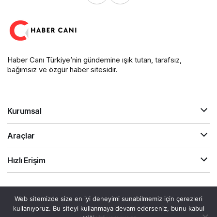
Haber Canı Türkiye’nin gündemine ışık tutan, tarafsız,
bağımsız ve özgür haber sitesidir.
Kurumsal
Araçlar
Hızlı Erişim
Gizlilik Sözleşmesi
Akış
Canlı Döviz
Web sitemizde size en iyi deneyimi sunabilmemiz için çerezleri
© Telif Hakkı 2026, Tüm Hakları Saklıdır.
kullanıyoruz. Bu siteyi kullanmaya devam ederseniz, bunu kabul