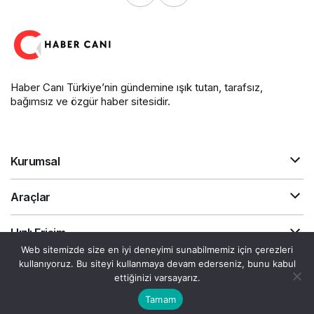
Haber Canı Türkiye’nin gündemine ışık tutan, tarafsız,
bağımsız ve özgür haber sitesidir.
Kurumsal
Araçlar
Hızlı Erişim
Web sitemizde size en iyi deneyimi sunabilmemiz için çerezleri
kullanıyoruz. Bu siteyi kullanmaya devam ederseniz, bunu kabul
Gizlilik Sözleşmesi
Akış
ettiğinizi varsayarız.
Canlı Döviz
© Telif Hakkı 2026, Tüm Hakları Saklıdır.
Tamam